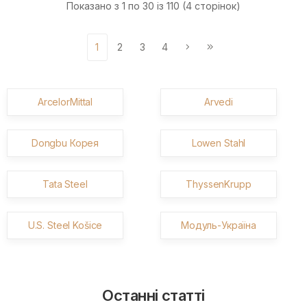
Показано з 1 по 30 із 110 (4 сторінок)
1
2
3
4
ArcelorMittal
Arvedi
Dongbu Корея
Lowen Stahl
Tata Steel
ThyssenKrupp
U.S. Steel Košice
Модуль-Україна
Останні статті