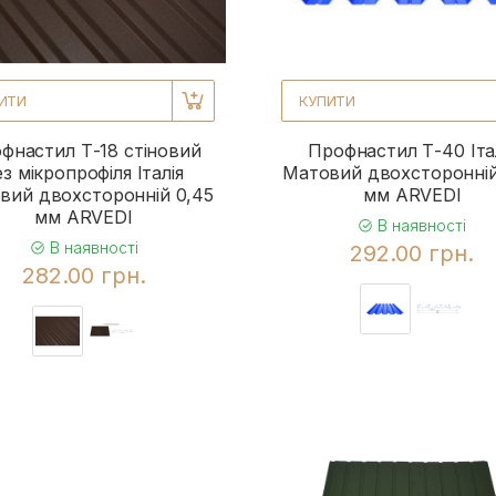
1
1
1
ИТИ
КУПИТИ
1
фнастил Т-18 стіновий
Профнастил Т-40 Іта
ез мікропрофіля Італія
Матовий двохсторонній
1
вий двохсторонній 0,45
мм ARVEDI
1
мм ARVEDI
В наявності
В наявності
292.00 грн.
1
282.00 грн.
1
1
1
1