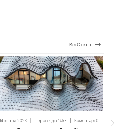
Всі Статті
14 квітня 2023
|
Переглядів 1457
|
Коментарі 0
14 квітн