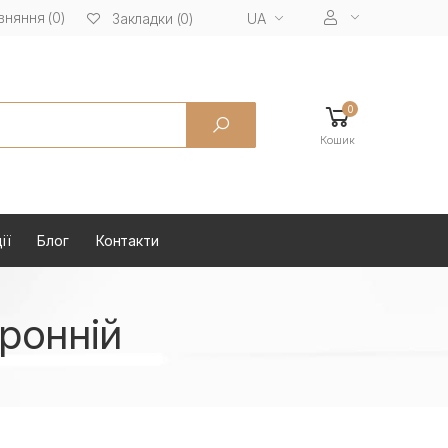
вняння (0)
UA
Закладки (0)
0
Кошик
ії
Блог
Контакти
ронній