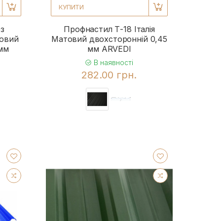
КУПИТИ
з
Профнастил Т-18 Італія
товий
Матовий двохсторонній 0,45
 мм
мм ARVEDI
В наявності
282.00 грн.