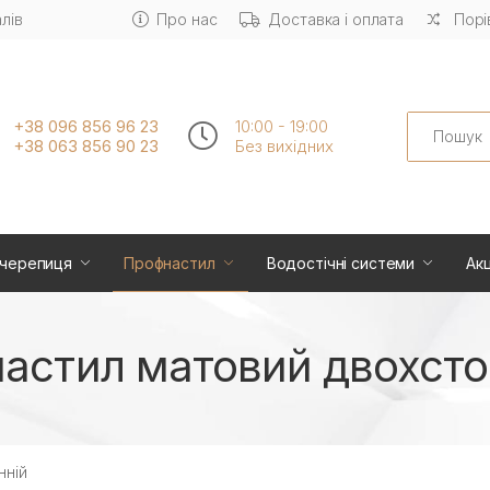
лів
Про нас
Доставка і оплата
Порі
Search
+38 096 856 96 23
10:00 - 19:00
+38 063 856 90 23
Без вихiдних
черепиця
Профнастил
Водостічні системи
Акц
астил матовий двохсто
нній