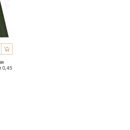
ія
 0,45