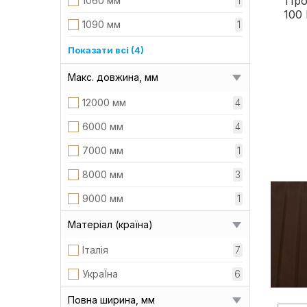
Про
1060 мм
1
100
1090 мм
1
1110 мм
1
Показати всі (4)
1120 мм
4
Макс. довжина, мм
1160 мм
2
12000 мм
4
1180 мм
1
6000 мм
4
7000 мм
1
8000 мм
3
9000 мм
1
Матеріал (країна)
Італія
7
УкраЇна
6
Повна ширина, мм