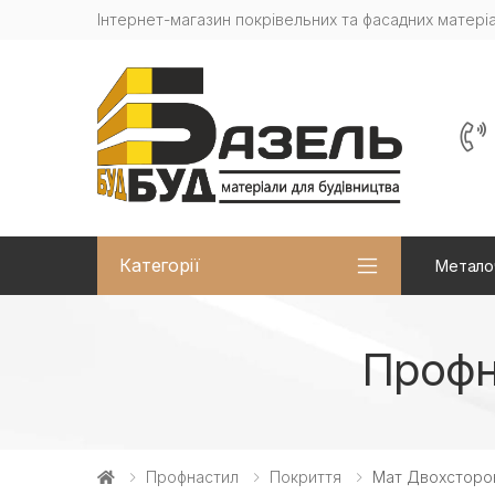
Інтернет-магазин покрівельних та фасадних матеріа
Категорії
Метало
Профн
Профнастил
Покриття
Мат Двохсторо