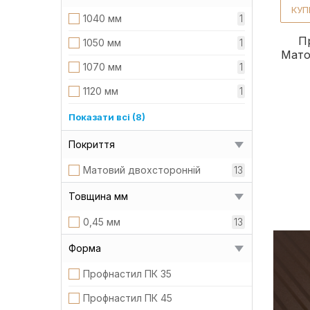
КУП
1040 мм
1
Пр
1050 мм
1
Мато
1070 мм
1
1120 мм
1
1130 мм
1
Показати всі (8)
1160 мм
1
Покриття
1170 мм
1
Матовий двохсторонній
13
1180 мм
2
Товщина мм
1190 мм
1
0,45 мм
13
1195 мм
1
Форма
1205 мм
1
Профнастил ПК 35
1220 мм
1
Профнастил ПК 45