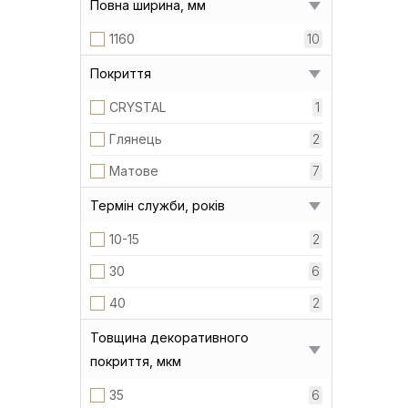
Повна ширина, мм
1160
10
Покриття
CRYSTAL
1
Глянець
2
Матове
7
Термін служби, років
10-15
2
30
6
40
2
Товщина декоративного
покриття, мкм
35
6