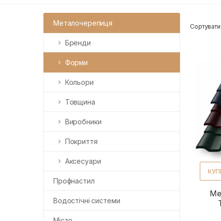
Металочерепиця
Сортувати
Бренди
Форми
Кольори
Товщина
Виробники
Покриття
Аксесуари
КУП
Профнастил
Ме
Водостічні системи
Місто