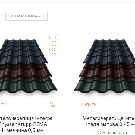
:
ИТИ
КУПИТИ
талочерепиця Інтегра
Металочерепиця Інте
ThyssenKrupp PEMA
Італія матова 0,45 
Німеччина 0,5 мм
В наявності