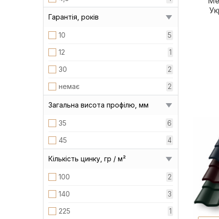
Ме
Ук
Гарантія, років
10
5
12
1
30
2
немає
2
Загальна висота профілю, мм
35
6
45
4
Кількість цинку, гр / м²
100
2
140
3
225
1