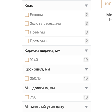
КУП
Клас
Ме
Економ
2
І
Золота середина
3
Преміум
3
Преміум +
2
Корисна ширина, мм
1040
10
Крок хвилі, мм
350/15
10
Мін. довжина, мм
750
10
Мінімальний ухил даху