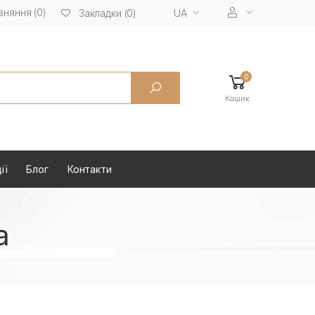
вняння (0)
UA
Закладки (0)
0
Кошик
ії
Блог
Контакти
а