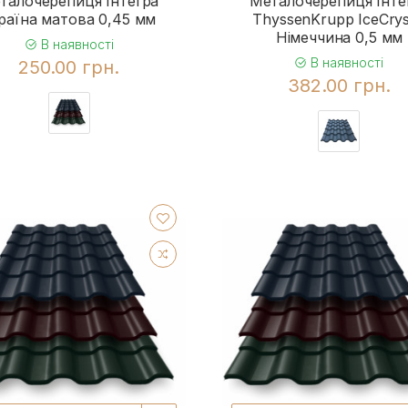
талочерепиця Інтегра
Металочерепиця Інте
раїна матова 0,45 мм
ThyssenKrupp IceCrys
Німеччина 0,5 мм
В наявності
В наявності
250.00 грн.
382.00 грн.