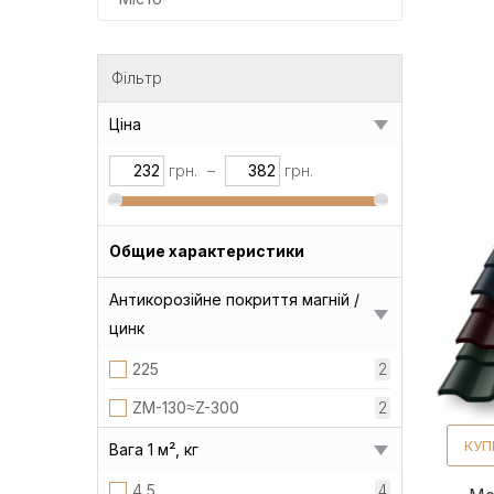
Фільтр
Ціна
грн.
–
грн.
Общие характеристики
Антикорозійне покриття магній /
цинк
225
2
ZM-130≈Z-300
2
КУП
Вага 1 м², кг
4,5
4