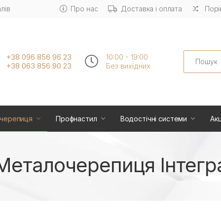
лів
Про нас
Доставка і оплата
Порі
Search
+38 096 856 96 23
10:00 - 19:00
+38 063 856 90 23
Без вихiдних
черепиця
Профнастил
Водостічні системи
Акц
Металочерепиця Інтегр