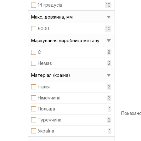
14 градусів
10
Макс. довжина, мм
6000
10
Маркування виробника металу
Є
8
Немає
2
Матеріал (країна)
Італія
3
Німеччина
3
Польща
1
Показано 
Туреччина
2
УкраЇна
1