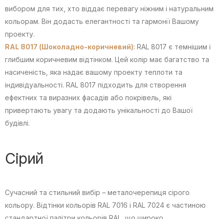
вибором для тих, хто віддає перевагу ніжним і натуральним
кольорам. Він додасть елегантності та гармонії Вашому
проекту.
RAL 8017 (Шоколадно-коричневий)
: RAL 8017 є темнішим і
глибшим коричневим відтінком. Цей колір має багатство та
насиченість, яка надає вашому проекту теплоти та
індивідуальності. RAL 8017 підходить для створення
ефектних та виразних фасадів або покрівель, які
привертають увагу та додають унікальності до Вашої
будівлі.
Сірий
Сучасний та стильний вибір – металочерепиця сірого
кольору. Відтінки кольорів RAL 7016 і RAL 7024 є частиною
стандартної палітри кольорів RAL, що широко