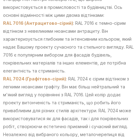
використовується в промисловості та будівництві. Ось
основні відмінності між цими двома відтінками:
RAL 7016 (Антрацитово-сірий)
: RAL 7016 є темно-сірим
відтінком з невеликими нюансами антрациту. Він
характеризується глибоким та інтенсивним кольором, який
надає Вашому проекту сучасного та стильного вигляду. RAL
7016 є популярним вибором для фасадів будівель,
покрівельних матеріалів та інших елементів, де потрібна
елегантність та стриманість.
RAL 7024 (Графітово-сірий)
: RAL 7024 є сірим відтінком з
легкими нюансами графіту. Він має більш нейтральний та
м'який вигляд у порівнянні з RAL 7016. Цей колір додає
проекту витонченість та стриманість, що робить його
привабливим для різних стилів архітектури. RAL 7024 може
використовуватися як для фасадів, так і для покрівельних
робіт, створюючи естетично приємний і сучасний вигляд.
Незалежно від вибраного кольору, металочерепиця від