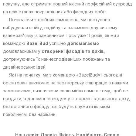
покупку, але отримати повний якісний професійний супровід
на всіх етапах покрівельних або фасадних робіт.
Починаючи з дрібних замовлень, ми поступово
вибудували стійку, надійну та взаємовигідну систему
взаємозв'язку із замовником. І ось уже 11 років, як ми з
командою
Bazel Bud
успішно
допомагаємо
домовласникам у
створенні фасадів
та
дахів
,
дотримуючись їх найнесподіваніших побажань та
дизайнерських ідей.
Як і на початку, ми з командою «BazelBud» і сьогодні
орієнтовані виключно на партнерську співпрацю з нашими
замовниками, визначаючи свою місію саме в тому, щоб не
продати, а допомогти людям у створенні ідеального даху,
бездоганного фасаду, які будуть служити кільком
поколінням. без нарікань.
Наш девіз: Досвід. Якість. Надійність. Сервіс.