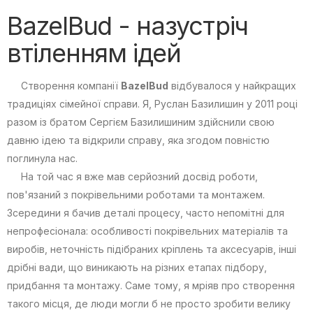
BazelBud - назустріч
втіленням ідей
Створення компанії
BazelBud
відбувалося у найкращих
традиціях сімейної справи. Я, Руслан Базилишин у 2011 році
разом із братом Сергієм Базилишиним здійснили свою
давню ідею та відкрили справу, яка згодом повністю
поглинула нас.
На той час я вже мав серйозний досвід роботи,
пов'язаний з покрівельними роботами та монтажем.
Зсередини я бачив деталі процесу, часто непомітні для
непрофесіонала: особливості покрівельних матеріалів та
виробів, неточність підібраних кріплень та аксесуарів, інші
дрібні вади, що виникають на різних етапах підбору,
придбання та монтажу. Саме тому, я мріяв про створення
такого місця, де люди могли б не просто зробити велику