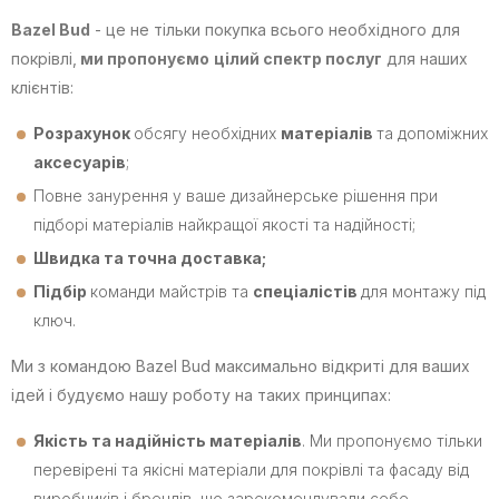
Bazel Bud
- це не тільки покупка всього необхідного для
покрівлі,
ми пропонуємо
цілий спектр послуг
для наших
клієнтів:
Розрахунок
обсягу необхідних
матеріалів
та допоміжних
аксесуарів
;
Повне занурення у ваше дизайнерське рішення при
підборі матеріалів найкращої якості та надійності;
Швидка та точна доставка;
Підбір
команди майстрів та
спеціалістів
для монтажу під
ключ.
Ми з командою Bazel Bud максимально відкриті для ваших
ідей і будуємо нашу роботу на таких принципах:
Якість та надійність матеріалів
. Ми пропонуємо тільки
перевірені та якісні матеріали для покрівлі та фасаду від
виробників і брендів, що зарекомендували себе.