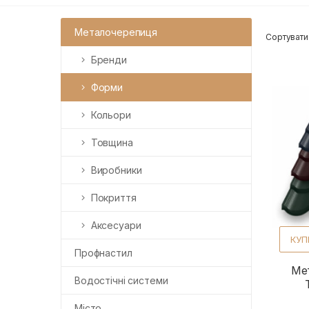
Металочерепиця
Сортувати
Бренди
Форми
Кольори
Товщина
Виробники
Покриття
Аксесуари
КУП
Профнастил
Ме
Водостічні системи
Місто