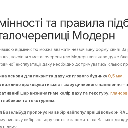
мінності та правила під
талочерепиці Модерн
вішою відмінністю можна вважати незвичайну форму хвилі. За
ання, покрівля з металочерепицею Модерн виглядає дуже бла
овічної експлуатації даху необхідно дотримуватись кількох пр
на основи для покриття даху житлового будинку
0,5 мм.
 важливо враховувати вміст шару цинкового напилення – ч
ативний шар визначатиме колір даху та текстуру:
глянсов
 глибоким та текстурним.
я БазельБуд пропонує на вибір найпопулярніші кольори RAL
му випадку вибір кольору частіше залежить від Ваших індивід
в цілому.