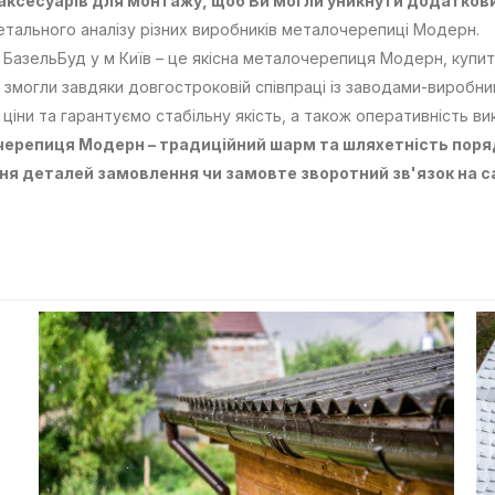
 аксесуарів для монтажу, щоб Ви могли уникнути додатков
етального аналізу різних виробників металочерепиці Модерн.
 БазельБуд у м Київ – це якісна металочерепиця Модерн, купи
 змогли завдяки довгостроковій співпраці із заводами-виробни
 ціни та гарантуємо стабільну якість, а також оперативність в
ерепиця Модерн – традиційний шарм та шляхетність поря
ня деталей замовлення чи замовте зворотний зв'язок на са