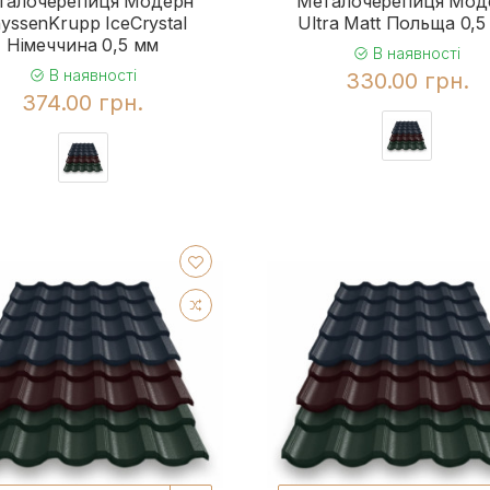
талочерепиця Модерн
Металочерепиця Мод
yssenKrupp IceCrystal
Ultra Matt Польща 0,5
Німеччина 0,5 мм
В наявності
В наявності
330.00 грн.
374.00 грн.