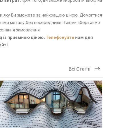
их витрат.
Крім того, ви зможете зробити вибір на
ти яку Ви зможете за найкращою ціною. Домогтися
ками металу без посередників. Так ми зберігаємо
иконання замовлення.
д із приємною ціною.
Телефонуйте
нам для
йті.
Всі Статті