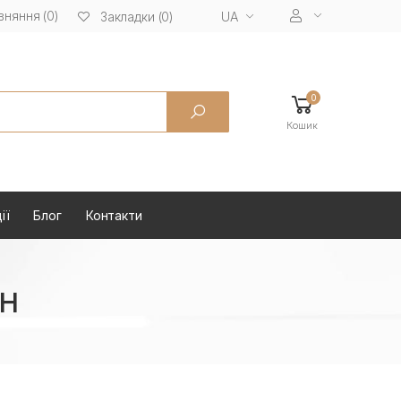
вняння (0)
UA
Закладки (0)
0
Кошик
ії
Блог
Контакти
н