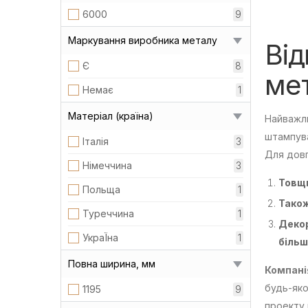
6000
9
Маркування виробника металу
Від
Є
8
ме
Немає
1
Матеріал (країна)
Найважли
штампув
Італія
3
Для довг
Німеччина
3
Товщи
Польща
1
Також
Туреччина
1
Декор
УкраЇна
1
більш
Повна ширина, мм
Компані
будь-яко
1195
9
проекту 