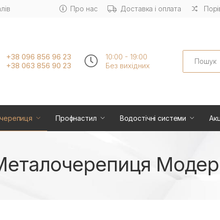
лів
Про нас
Доставка і оплата
Порі
Search
+38 096 856 96 23
10:00 - 19:00
+38 063 856 90 23
Без вихiдних
черепиця
Профнастил
Водостічні системи
Акц
Металочерепиця Модер