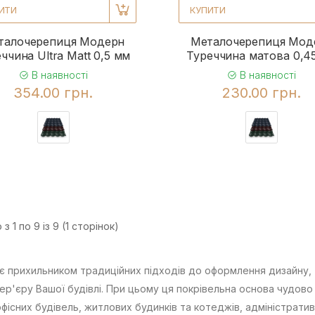
ИТИ
КУПИТИ
талочерепиця Модерн
Металочерепиця Мод
ччина Ultra Matt 0,5 мм
Туреччина матова 0,4
В наявності
В наявності
354.00 грн.
230.00 грн.
з 1 по 9 із 9 (1 сторінок)
є прихильником традиційних підходів до оформлення дизайну,
ер'єру Вашої будівлі. При цьому ця покрівельна основа чудово 
офісних будівель, житлових будинків та котеджів, адміністрати