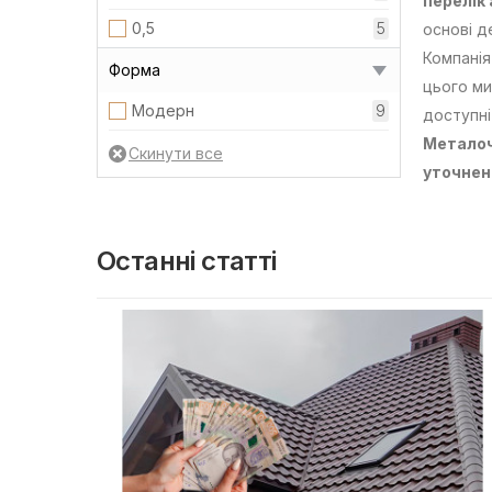
перелік
0,5
5
основі д
Компанія
Форма
цього ми
Модерн
9
доступні
Металоч
уточнен
Останні статті