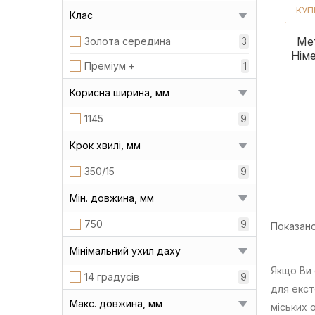
КУП
Клас
Ме
Золота середина
3
Німе
Преміум +
1
Корисна ширина, мм
1145
9
Крок хвилі, мм
350/15
9
Мін. довжина, мм
750
9
Показано 
Мінімальний ухил даху
Якщо Ви 
14 градусів
9
для екст
Макс. довжина, мм
міських 