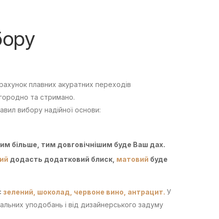
бору
 рахунок плавних акуратних переходів
городно та стримано.
авил вибору надійної основи:
им більше, тим довговічнішим буде Ваш дах.
ий
додасть додатковий блиск,
матовий
буде
:
зелений,
шоколад,
червоне вино,
антрацит.
У
уальних уподобань і від дизайнерського задуму