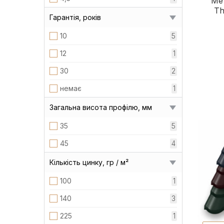
Ме
Th
Гарантія, років
10
5
12
1
30
2
немає
1
Загальна висота профілю, мм
35
5
45
4
Кількість цинку, гр / м²
100
1
140
3
225
1