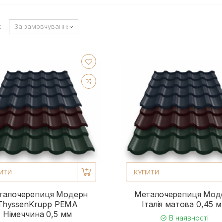
:
ИТИ
КУПИТИ
талочерепиця Модерн
Металочерепиця Мод
ThyssenKrupp РЕМА
Італія матова 0,45 
Німеччина 0,5 мм
В наявності