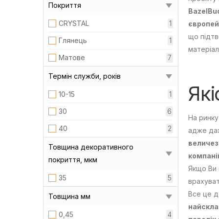
Покриття
BazelBu
CRYSTAL
1
європей
що підтв
Глянець
1
матеріал
Матове
7
Термін служби, років
Які
10-15
1
30
6
На ринку
40
2
адже дах
величез
Товщина декоративного
компані
покриття, мкм
Якщо Ви 
35
5
врахуват
Все це д
Товщина мм
найсклад
0,45
4