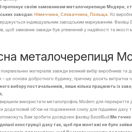
d пропонує своїм замовникам металочерепицю Модерн, ст
ських заводах:
Німеччина,
Словаччина,
Польща.
Усі виробн
ерджується індивідуальним заводським маркуванням. Фахівці 
ів, щоб замовник завжди був упевнений у надійності та якості
сна металочерепиця Мо
 покрівельних матеріалів завжди великий вибір виробників та д
 – це основа добротного будинку, причому досить витратна ч
ного вибору постачальників, лише кілька працюють із заво
й.
вирішили використати металопрофіль Modern для перекриття да
и додатковий об'єм на подовження схилу для підшивки даху т
опоможуть Вам зробити досвідчені фахівці BazelBud.
Ми точно
нішої конструкції даху так, щоб при монтажі не було зайви