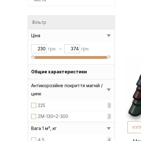
Фільтр
Ціна
грн.
–
грн.
Общие характеристики
Антикорозійне покриття магній /
цинк
225
2
ZM-130≈Z-300
2
КУП
Вага 1 м², кг
4,5
4