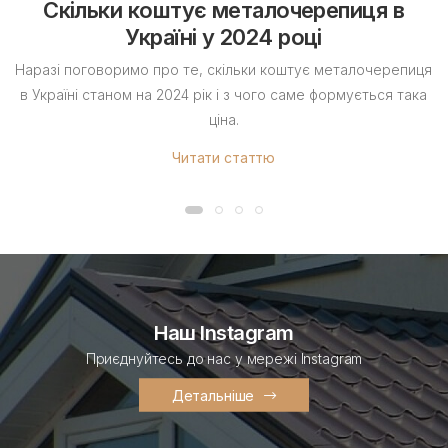
Скільки коштує металочерепиця в
Україні у 2024 році
Наразі поговоримо про те, скільки коштує металочерепиця
в Україні станом на 2024 рік і з чого саме формується така
ціна.
Читати статтю
Наш Instagram
Приєднуйтесь до нас у мережі Instagram
Детальніше