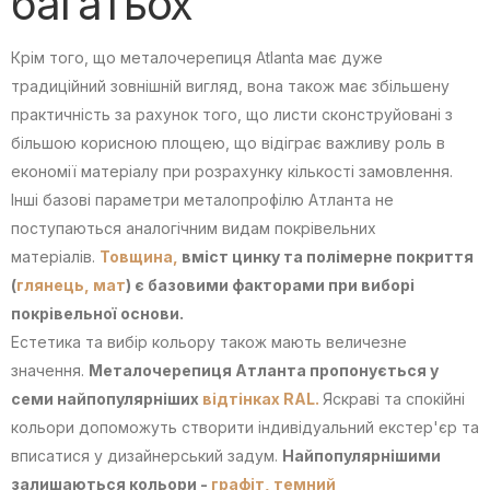
багатьох
Крім того, що металочерепиця Atlanta має дуже
традиційний зовнішній вигляд, вона також має збільшену
практичність за рахунок того, що листи сконструйовані з
більшою корисною площею, що відіграє важливу роль в
економії матеріалу при розрахунку кількості замовлення.
Інші базові параметри металопрофілю Атланта не
поступаються аналогічним видам покрівельних
матеріалів.
Товщина,
вміст цинку та полімерне покриття
(
глянець,
мат
) є базовими факторами при виборі
покрівельної основи.
Естетика та вибір кольору також мають величезне
значення.
Металочерепиця Атланта пропонується у
семи найпопулярніших
відтінках RAL.
Яскраві та спокійні
кольори допоможуть створити індивідуальний екстер'єр та
вписатися у дизайнерський задум.
Найпопулярнішими
залишаються кольори -
графіт,
темний