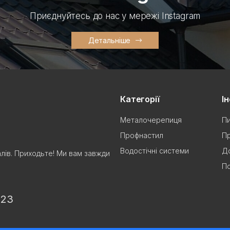
Приєднуйтесь до нас у мережі Instagram
Детальніше
Категорії
І
Металочерепиця
Пи
Профнастил
Пр
Водостічні системи
До
алів. Приходьте! Ми вам завжди
П
 23