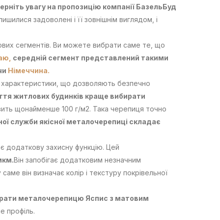
ерніть увагу на пропозицію компанії БазельБуд
алишилися задоволені і її зовнішнім виглядом, і
ових сегментів. Ви можете вибрати саме те, що
аю,
середній сегмент представлений такими
чи
Німеччина.
є характеристики, що дозволяють безпечно
ття житлових будинків краще вибирати
вить щонайменше 100 г/м2. Така черепиця точно
ної служби якісної металочерепиці складає
є додаткову захисну функцію. Цей
мкм.
Він запобігає додатковим незначним
аме він визначає колір і текстуру покрівельної
ирати металочерепицю Яспис з матовим
е профіль.