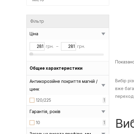
Фільтр
Ціна
грн.
–
грн.
Показано 
Общие характеристики
Вибір рі
Антикорозійне покриття магній /
вже бага
цинк
переходи
120/225
1
Гарантія, років
Виб
10
1
Загальна висота профілю, мм