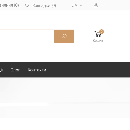
вняння (0)
UA
Закладки (0)
0
Кошик
ії
Блог
Контакти