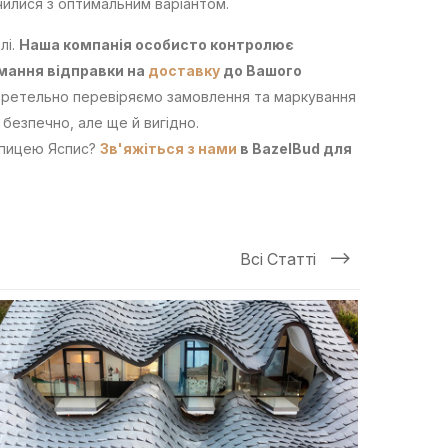
чилися з оптимальним варіантом.
лі.
Наша компанія особисто контролює
ймання відправки на
доставку
до Вашого
у ретельно перевіряємо замовлення та маркування
 безпечно, але ще й вигідно.
епицею Яспис?
Зв'яжіться з нами
в BazelBud для
Всі Статті