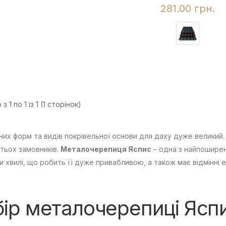
281.00 грн.
з 1 по 1 із 1 (1 сторінок)
зних форм та видів покрівельної основи для даху дуже великий. 
тьох замовників.
Металочерепиця Яспис
– одна з найпоширені
 хвилі, що робить її дуже привабливою, а також має відмінні е
ір металочерепиці Ясп