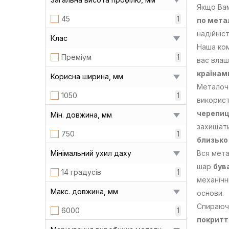
Якщо Вам
45
1
по мета
надійніс
Клас
Наша ком
Преміум
1
вас влаш
країнам
Корисна ширина, мм
Металоче
1050
1
використ
черепиц
Мін. довжина, мм
захищати
750
1
близько 
Мінімальний ухил даху
Вся мета
шар
був
14 градусів
1
механічн
Макс. довжина, мм
основи.
Спираючи
6000
1
покритт