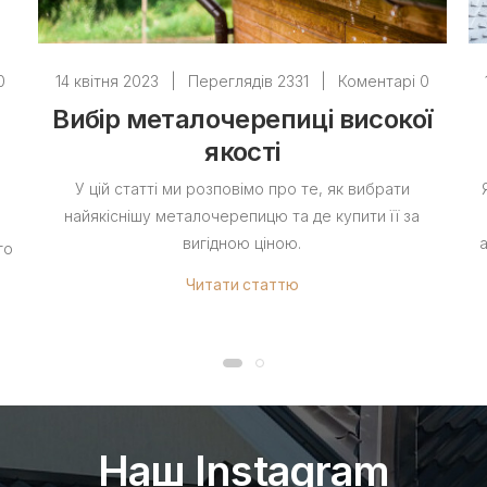
0
14 квітня 2023
|
Переглядів 2331
|
Коментарі 0
Вибір металочерепиці високої
якості
У цій статті ми розповімо про те, як вибрати
найякіснішу металочерепицю та де купити її за
вигідною ціною.
го
Читати статтю
Наш Instagram