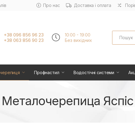
лів
Про нас
Доставка і оплата
Порі
Search
+38 096 856 96 23
10:00 - 19:00
+38 063 856 90 23
Без вихiдних
черепиця
Профнастил
Водостічні системи
Акц
Металочерепица Яспіс