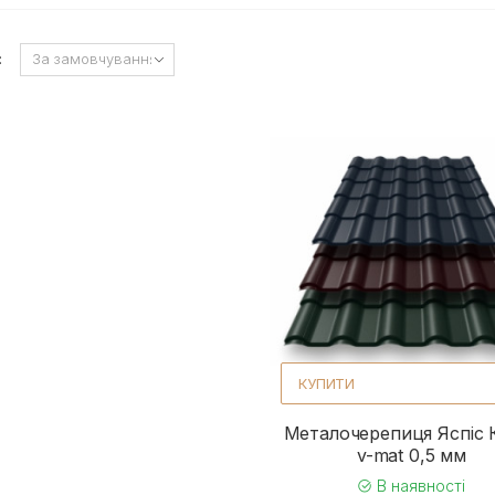
:
КУПИТИ
Металочерепиця Яспіс 
v-mat 0,5 мм
В наявності