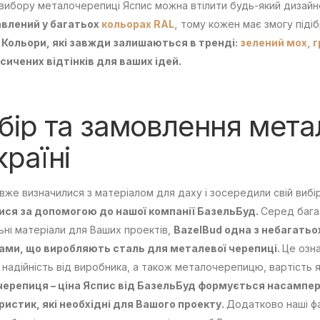
вибору металочерепиці Яспис можна втілити будь-який дизай
влений у багатьох
кольорах RAL,
тому кожен має змогу підіб
.
Кольори, які завжди залишаються в тренді:
зелений мох,
г
сичених відтінків для ваших ідей.
бір та замовлення мет
країні
вже визначилися з матеріалом для даху і зосередили свій вибі
ися за допомогою до нашої компанії БазельБуд.
Серед бага
ьні матеріали для Ваших проектів,
BazelBud одна з небагатьо
дами, що виробляють сталь для металевої черепиці.
Це озна
а надійність від виробника, а також металочерепицю, вартість
ерепиця – ціна Яспис від БазельБуд формується насампер
ристик, які необхідні для Вашого проекту.
Додатково наші фа