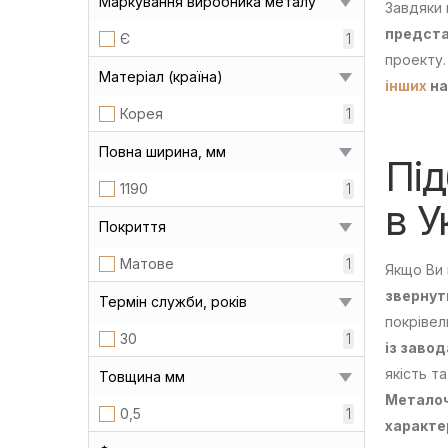
Маркування виробника металу
Завдяки 
предста
Є
1
проекту
Матеріал (країна)
інших
на
Корея
1
Повна ширина, мм
Під
1190
1
в У
Покриття
Матове
1
Якщо Ви 
звернут
Термін служби, років
покрівел
30
1
із заво
якість т
Товщина мм
Металоч
0,5
1
характе