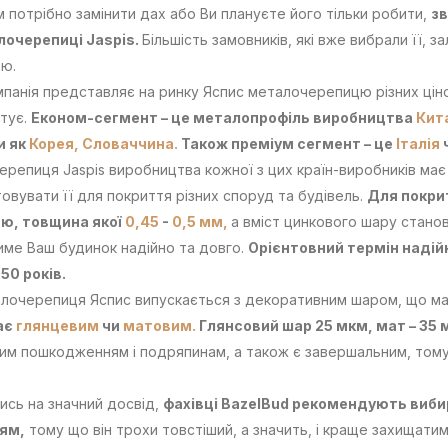
 потрібно замінити дах або Ви плануєте його тільки робити,
зв
лочерепиці Jaspis.
Більшість замовників, які вже вибрали її, з
тю.
панія представляє на ринку Яспис металочерепицю різних цін
тує.
Економ-сегмент – це металопрофіль виробництва
Кит
и як
Корея,
Словаччина.
Також преміум сегмент – це
Італія
репиця Jaspis виробництва кожної з цих країн-виробників ма
овувати її для покриття різних споруд та будівель.
Для покри
ю, товщина якої
0,45
-
0,5 мм,
а вміст цинкового шару стано
ме Ваш будинок надійно та довго.
Орієнтовний термін надій
50 років.
лочерепиця Яспис випускається з декоративним шаром, що ма
ає
глянцевим
чи
матовим.
Глянсовий шар 25 мкм, мат – 35 
им пошкодженням і подряпинам, а також є завершальним, тому с
сь на значний досвід,
фахівці BazelBud рекомендують виб
ям,
тому що він трохи товстіший, а значить, і краще захищатим