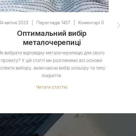
14 квітня 2023
|
Переглядів 1457
|
Коментарі 0
14 квітн
Оптимальний вибір
Як
металочерепиці
Як вибрати відповідну металочерепицю для свого
У цьом
проекту? У цій статті ми розглянемо всі основні
перекрити
аспекти вибору, включаючи вибір кольору та типу
покриття.
Читати статтю