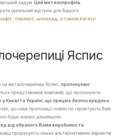
нерський задум.
Цей металопрофіль
рати ідеальний відтінок для Вашого
рафіт,
теракот,
шоколад,
а також багато
алочерепиці Яспис
р на металочерепиці Яспис,
пропонуємо
тьох представників компаній, що пропонують
х у Києві та Україні, що працює безпосередньо
чає, що наші пропозиції повністю гарантують Вам
 якої буде значно дешевшою.
ед від обраного Вами виробника та
хівці прорахують кілька альтернативних варіантів