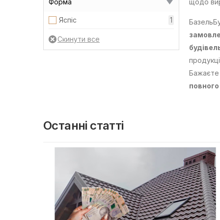
Форма
щодо вир
Яспіс
1
БазельБу
замовле
будівел
продукці
Бажаєте 
повного
Останні статті