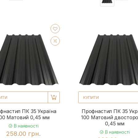
22
18
18
22
23
23
23
ання
1
21
ИТИ
КУПИТИ
20
фнастил ПК 35 Україна
Профнастил ПК 35 Укр
18
00 Матовий 0,45 мм
100 Матовий двосторо
0,45 мм
22
В наявності
В наявності
258.00 грн.