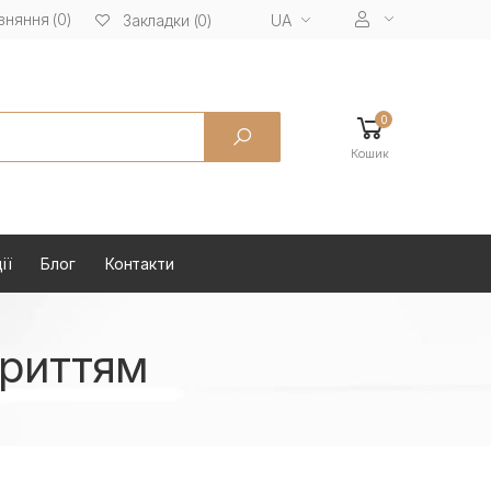
вняння (0)
UA
Закладки (0)
0
Кошик
ії
Блог
Контакти
криттям