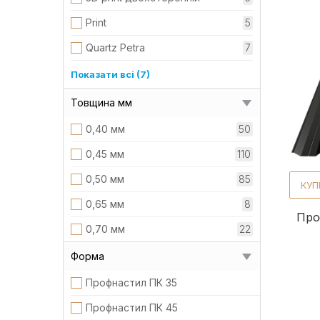
1190 мм
22
Print
5
1195 мм
18
Quartz Petra
7
1205 мм
18
Relief iceCrystal
11
Показати всі (7)
1220 мм
22
ultra mat
13
Товщина мм
Алюцинк
26
0,40 мм
50
Глянець
44
0,45 мм
110
Матовий
67
0,50 мм
85
КУП
Матовий двохсторонній
13
0,65 мм
8
Про
Цинк
73
0,70 мм
22
Форма
Профнастил ПК 35
Профнастил ПК 45