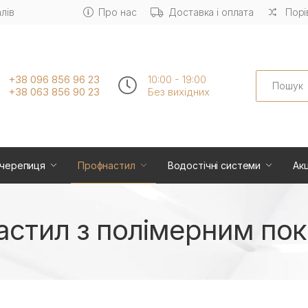
лів
Про нас
Доставка і оплата
Порі
Search
+38 096 856 96 23
10:00 - 19:00
+38 063 856 90 23
Без вихiдних
черепиця
Профнастил
Водостічні системи
Акц
стил з полімерним по