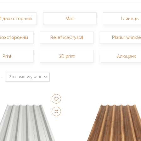
nt двохсторнній
Мат
Глянець
вохсторонній
Relief iceCrystal
Pladur wrinkle
Print
3D print
Алюцинк
: