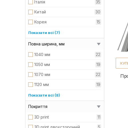
Італія
35
Китай
30
Корея
15
Люксембург
26
Показати всі (7)
Німеччина
27
Повна ширина, мм
Польща
12
1040 мм
22
Словаччина
6
КУП
1050 мм
19
Туреччина
26
1070 мм
22
Пр
Турція
14
1120 мм
19
УкраЇна
79
1130 мм
22
Показати всі (8)
1160 мм
23
Покриття
1170 мм
22
3D print
11
1180 мм
46
3D print двохсторонній
5