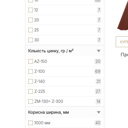
Print
5
12
7
3D print
11
20
7
Алюцинк
26
25
7
Цинк
73
30
7
КУП
Кількість цинку, гр / м²
Пр
AZ-150
20
Z-100
69
Z-140
21
Z-225
27
ZM-130≈ Z-300
14
Корисна ширина, мм
1000 мм
40