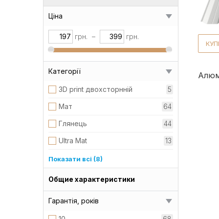
Ціна
грн.
–
грн.
КУП
Категорії
Алюм
3D print двохсторнній
5
Мат
64
Глянець
44
Ultra Mat
13
Мат двохсторонній
13
Показати всі (8)
Relief iceCrystal
7
Общие характеристики
Pladur wrinkle
7
Гарантія, років
Quartz Petra
7
10
68