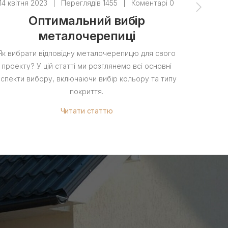
14 квітня 2023
|
Переглядів 1455
|
Коментарі 0
14 квітн
Оптимальний вибір
Як
металочерепиці
Як вибрати відповідну металочерепицю для свого
У цьом
проекту? У цій статті ми розглянемо всі основні
перекрити
аспекти вибору, включаючи вибір кольору та типу
покриття.
Читати статтю