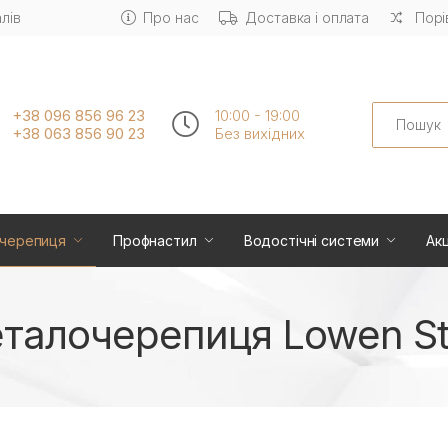
лів
Про нас
Доставка і оплата
Порі
Search
+38 096 856 96 23
10:00 - 19:00
+38 063 856 90 23
Без вихiдних
черепиця
Профнастил
Водостічні системи
Акц
талочерепиця Lowen St