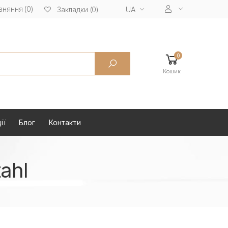
вняння (0)
UA
Закладки (0)
0
Кошик
ії
Блог
Контакти
ahl