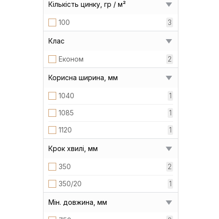
Кількість цинку, гр / м²
100
3
Клас
Економ
2
Корисна ширина, мм
1040
1
1085
1
1120
1
Крок хвилі, мм
350
2
350/20
1
Мін. довжина, мм