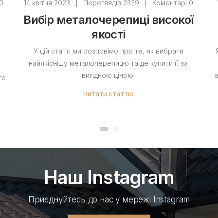
0
14 квітня 2023
|
Переглядів 2329
|
Коментарі 0
Вибір металочерепиці високої
якості
У цій статті ми розповімо про те, як вибрати
найякіснішу металочерепицю та де купити її за
вигідною ціною.
го
Читати статтю
Наш Instagram
Приєднуйтесь до нас у мережі Instagram