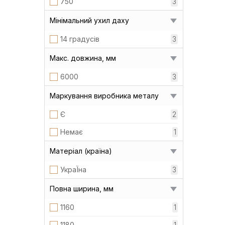
750
3
Мінімальний ухил даху
14 градусів
3
Макс. довжина, мм
6000
3
Маркування виробника металу
Є
2
Немає
1
Матеріал (країна)
УкраЇна
3
Повна ширина, мм
1160
1
1180
1