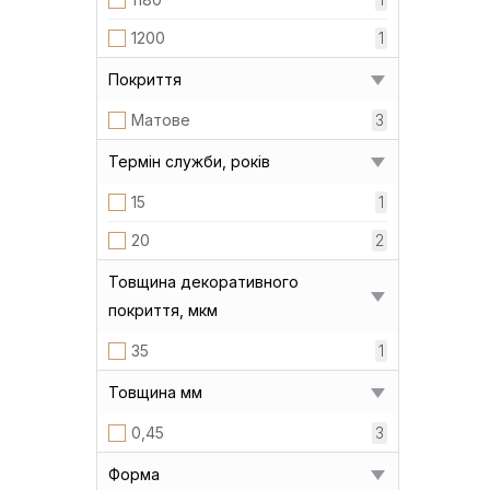
1200
1
Покриття
Матове
3
Термін служби, років
15
1
20
2
Товщина декоративного
покриття, мкм
35
1
Товщина мм
0,45
3
Форма