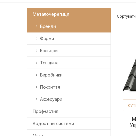
Металочерепиця
Сортувати
Бренди
Форми
Кольори
Товщина
Виробники
Покриття
Аксесуари
КУП
Профнастил
М
Водостічні системи
Ук
Місто