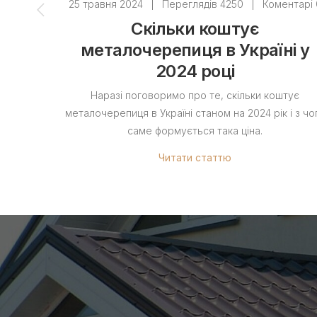
25 травня 2024
|
Переглядів 4250
|
Коментарі 
Скільки коштує
металочерепиця в Україні у
2024 році
Наразі поговоримо про те, скільки коштує
металочерепиця в Україні станом на 2024 рік і з чо
саме формується така ціна.
Читати статтю