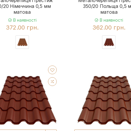
алочерепиця Престиж
Металочерепиця Пре
0/20 Німеччина 0,5 мм
350/20 Польща 0,5 
матова
матова
В наявності
В наявності
372.00 грн.
362.00 грн.