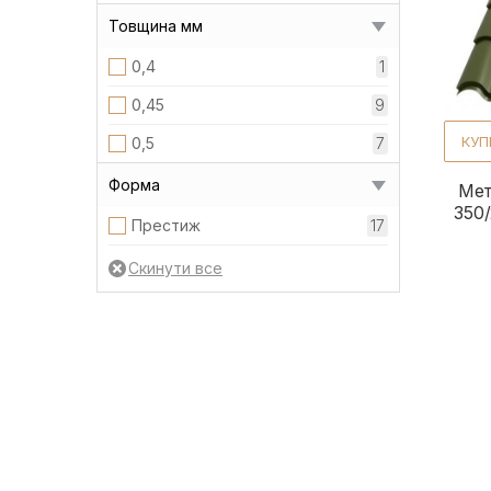
Товщина мм
0,4
1
0,45
9
КУП
0,5
7
Форма
Мет
350/
Престиж
17