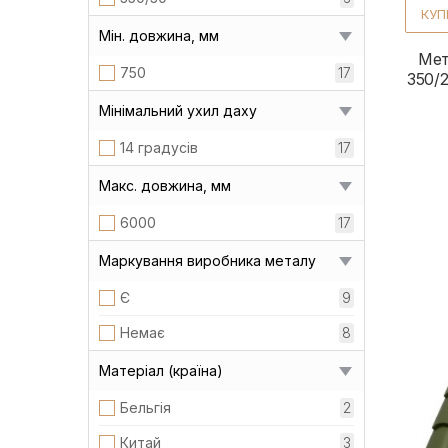
КУП
Мін. довжина, мм
Мет
750
17
350/
Мінімальний ухил даху
14 градусів
17
Макс. довжина, мм
6000
17
Маркування виробника металу
Є
9
Немає
8
Матеріал (країна)
Бельгія
2
Китай
3