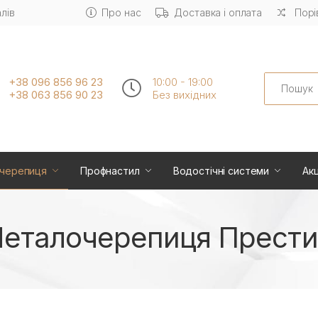
лів
Про нас
Доставка і оплата
Порі
Search
+38 096 856 96 23
10:00 - 19:00
+38 063 856 90 23
Без вихiдних
черепиця
Профнастил
Водостічні системи
Акц
еталочерепиця Прест