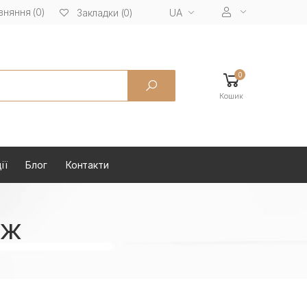
вняння (0)
UA
Закладки (0)
0
Кошик
ії
Блог
Контакти
иж