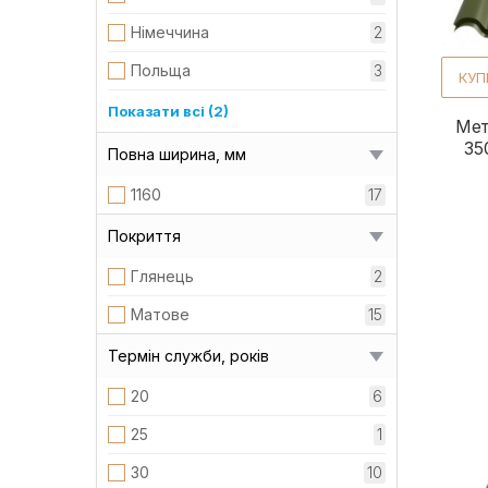
Німеччина
2
Польща
3
КУП
Словаччина
2
Показати всі (2)
Мет
УкраЇна
5
35
Повна ширина, мм
1160
17
Покриття
Глянець
2
Матове
15
Термін служби, років
20
6
25
1
30
10