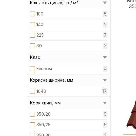
Мет
Кількість цинку, гр / м²
35
100
5
140
2
225
7
80
3
Клас
Економ
4
Корисна ширина, мм
1040
17
Крок хвилі, мм
350/20
9
350/25
5
350/30
3