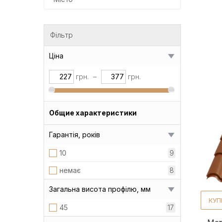
Фільтр
Ціна
грн.
–
грн.
Общие характеристики
Гарантія, років
10
9
немає
8
Загальна висота профілю, мм
КУП
45
17