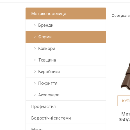
Металочерепиця
Сортувати
Бренди
Форми
Кольори
Товщина
Виробники
Покриття
Аксесуари
КУП
Профнастил
Мет
Водостічні системи
350/
Місто