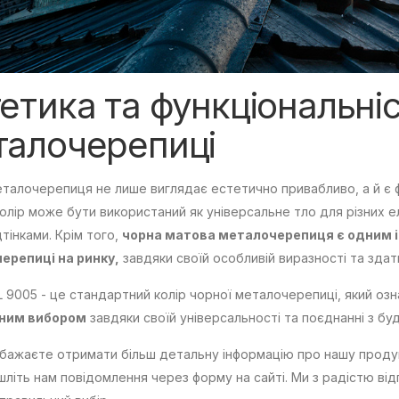
етика та функціональні
талочерепиці
талочерепиця не лише виглядає естетично привабливо, а й є 
олір може бути використаний як універсальне тло для різних е
дтінками. Крім того,
чорна матова металочерепиця є одним із
ерепиці на ринку,
завдяки своїй особливій виразності та здат
L 9005 - це стандартний колір чорної металочерепиці, який озн
ним вибором
завдяки своїй універсальності та поєднанні з буд
бажаєте отримати більш детальну інформацію про нашу проду
шліть нам повідомлення через форму на сайті. Ми з радістю ві