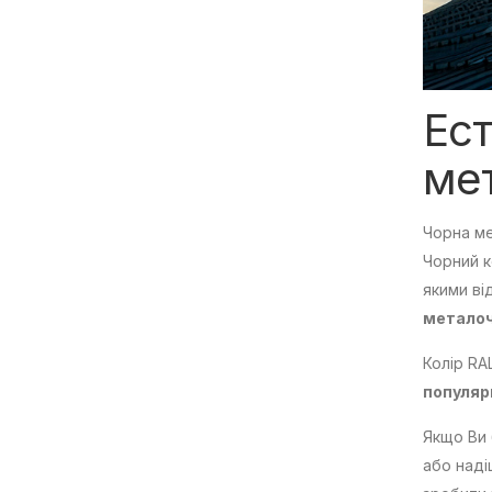
Ест
ме
Чорна ме
Чорний к
якими ві
металоч
Колір RA
популяр
Якщо Ви 
або наді