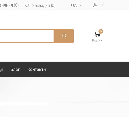
вняння (0)
UA
Закладки (0)
0
Кошик
ії
Блог
Контакти
я