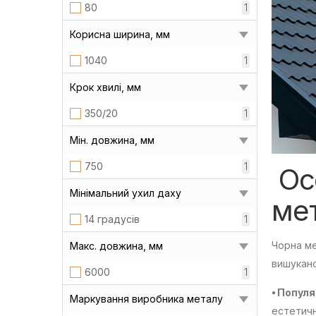
80
1
Корисна ширина, мм
1040
1
Крок хвилі, мм
350/20
1
Мін. довжина, мм
750
1
Осо
Мінімальний ухил даху
ме
14 градусів
1
Чорна ме
Макс. довжина, мм
вишукано
6000
1
⦁ Популя
Маркування виробника металу
естетичн