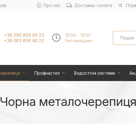
лів
Про нас
Доставка і оплата
Порі
Search
+38 096 856 96 23
10:00 - 19:00
+38 063 856 90 23
Без вихiдних
черепиця
Профнастил
Водостічні системи
Акц
Чорна металочерепиц