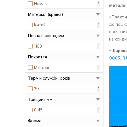
Немає
1
металоч
Матеріал (країна)
⦁ Практ
до пошко
Китай
1
сонячних
Повна ширина, мм
на конди
1160
1
⦁ Широки
Покриття
9005,
R
Матове
1
Термін служби, років
20
1
Товщина мм
0,45
1
Форма