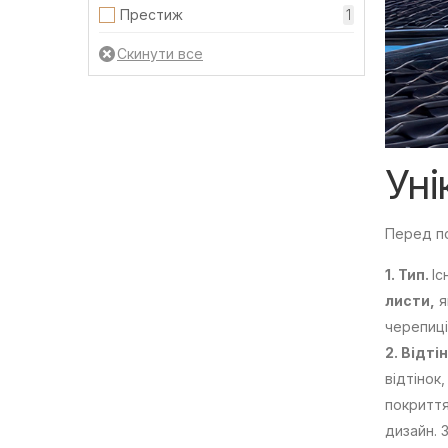
Престиж
1
Уні
Перед по
1. Тип.
Іс
листи,
я
черепиці
2. Відті
відтінок
покриття
дизайн. 