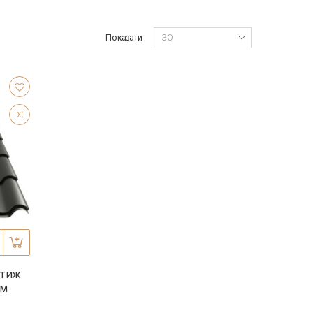
Показати
стиж
мм