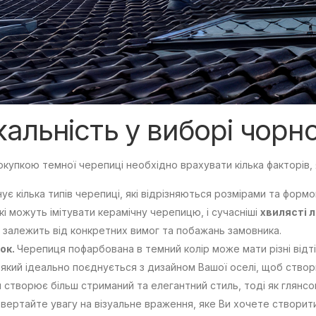
кальність у виборі чорн
купкою темної черепиці необхідно врахувати кілька факторів, 
нує кілька типів черепиці, які відрізняються розмірами та форм
кі можуть імітувати керамічну черепицю, і сучасніші
хвилясті 
 залежить від конкретних вимог та побажань замовника.
нок.
Черепиця пофарбована в темний колір може мати різні відт
, який ідеально поєднується з дизайном Вашої оселі, щоб ство
 створює більш стриманий та елегантний стиль, тоді як глянсо
Звертайте увагу на візуальне враження, яке Ви хочете створити