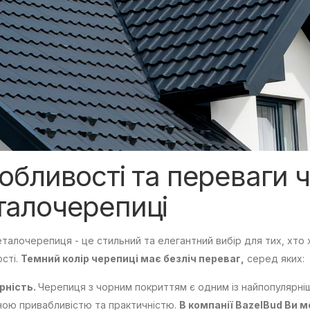
бливості та переваги ч
талочерепиці
талочерепиця - це стильний та елегантний вибір для тих, хто 
сті.
Темний колір черепиці має безліч переваг,
серед яких:
рність.
Черепиця з чорним покриттям є одним із найпопулярніш
ою привабливістю та практичністю.
В компанії BazelBud Ви 