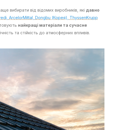
раще вибирати від відомих виробників, які
давно
vedi,
ArcelorMittal,
Dongbu (Корея),
ThyssenKrupp
стовують
найкращі матеріали та сучасне
чність та стійкість до атмосферних впливів.