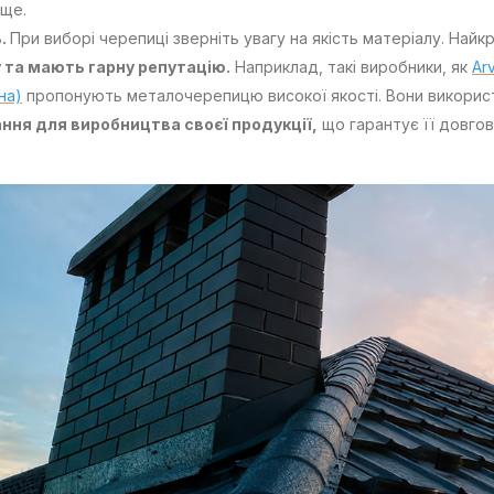
аще.
ь.
При виборі черепиці зверніть увагу на якість матеріалу. Найк
у та мають гарну репутацію.
Наприклад, такі виробники, як
Ar
на)
пропонують металочерепицю високої якості. Вони викори
ння для виробництва своєї продукції,
що гарантує її довгові