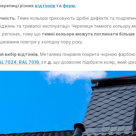
ерепиці різних
відтінків
та
форм.
ичність.
Темні кольори приховують дрібні дефекти та подряпини
джень та тривалої експлуатації. Черепиця темного кольору м
 регіонах, тому що
темні кольори можуть поглинати більше т
ціювання повітря у холодну пору року.
й вибір відтінків.
Металева покрівля покрита чорною фарбою пр
AL 7024,
RAL 7016,
і т.д.
що дозволяє підібрати колір, який іде