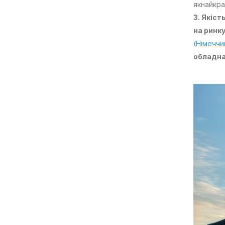
якнайкр
3. Якіст
на ринк
(Німеччи
обладна