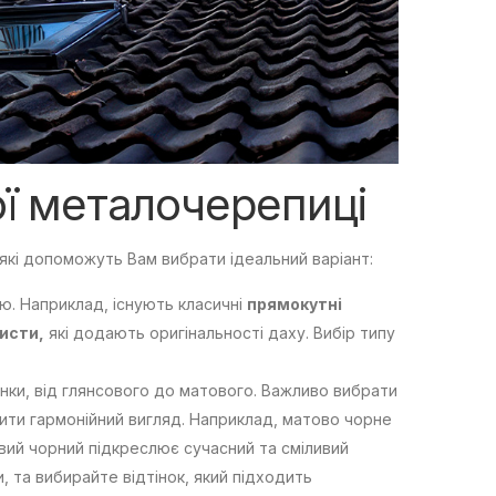
ої металочерепиці
які допоможуть Вам вибрати ідеальний варіант:
ою. Наприклад, існують класичні
прямокутні
листи,
які додають оригінальності даху. Вибір типу
інки, від глянсового до матового. Важливо вибрати
рити гармонійний вигляд. Наприклад, матово чорне
вий чорний підкреслює сучасний та сміливий
, та вибирайте відтінок, який підходить