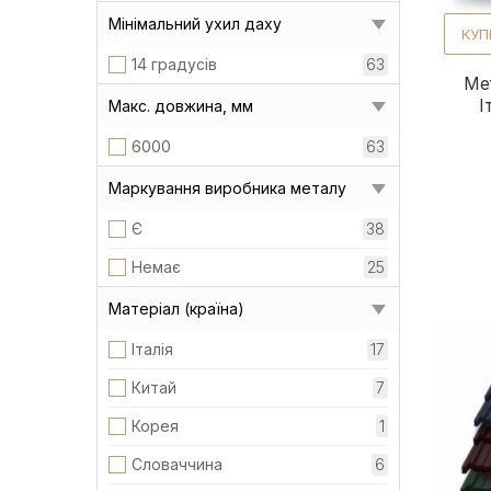
Мінімальний ухил даху
КУП
14 градусів
63
Ме
І
Макс. довжина, мм
6000
63
Маркування виробника металу
Є
38
Немає
25
Матеріал (країна)
Італія
17
Китай
7
Корея
1
Словаччина
6