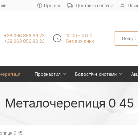
лів
Про нас
Доставка і оплата
Порі
Search
+38 096 856 96 23
10:00 - 19:00
+38 063 856 90 23
Без вихiдних
черепиця
Профнастил
Водостічні системи
Акц
Металочерепиця 0 45
епиця 0 45