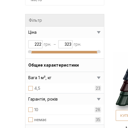
Фільтр
Ціна
грн.
–
грн.
Общие характеристики
Вага 1 м², кг
4,5
23
Гарантія, років
10
28
КУП
немає
35