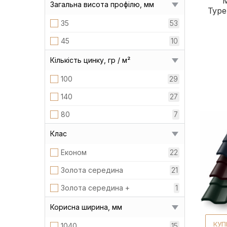
Загальна висота профілю, мм
Туре
35
53
45
10
Кількість цинку, гр / м²
100
29
140
27
80
7
Клас
Економ
22
Золота середина
21
Золота середина +
1
Корисна ширина, мм
КУП
1040
15