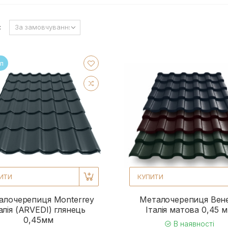
:
п
ИТИ
КУПИТИ
алочерепиця Monterrey
Металочерепиця Вен
алія (ARVEDI) глянець
Італія матова 0,45 
0,45мм
В наявності