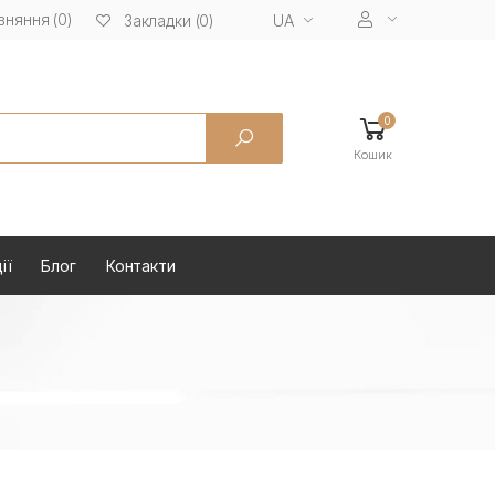
вняння (0)
UA
Закладки (0)
0
Кошик
ії
Блог
Контакти