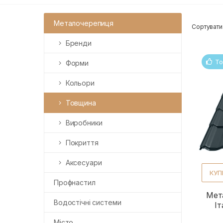
Металочерепиця
Сортувати
Бренди
То
Форми
Кольори
Товщина
Виробники
Покриття
Аксесуари
КУП
Профнастил
Мет
Водостічні системи
Іт
Місто