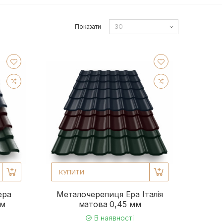
Показати
КУПИТИ
ера
Металочерепиця Ера Італія
мм
матова 0,45 мм
В наявності