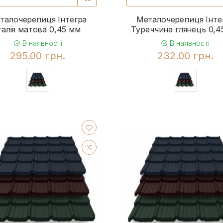
талочерепиця Інтегра
Металочерепиця Інте
талія матова 0,45 мм
Туреччина глянець 0,4
В наявності
В наявності
295.00 грн.
232.00 грн.