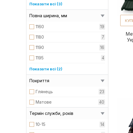
Туреччина
11
Показати всі (3)
Турреччена
2
Повна ширина, мм
КУП
УкраЇна
19
1160
19
Ме
1180
7
Ук
1190
16
1195
4
1200
9
Показати всі (2)
1210
8
Покриття
Глянець
23
Матове
40
Термін служби, років
10-15
14