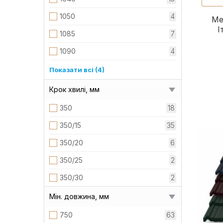
1050
4
Ме
І
1085
7
1090
4
1120
9
Показати всі (4)
1130
12
Крок хвилі, мм
1145
4
350
18
1150
8
350/15
35
350/20
6
350/25
2
350/30
2
Мін. довжина, мм
750
63