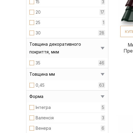
15
3
20
17
25
1
КУП
30
28
Товщина декоративного
М
Пре
покриття, мкм
35
46
Товщина мм
0,45
63
Форма
Інтегра
5
Валенсія
3
Венера
6