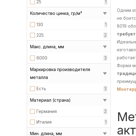
25
1
Одним и
Количество цинка, гр/м²
не боитс
130
1
8019 об
требует
225
2
Идеальн
Макс. длина, мм
изготавл
работает
6000
3
Форма м
Маркировка производителя
традици
металла
преимущ
Есть
3
Монтер
Материал (страна)
Германия
2
Мет
Италия
1
акт
Мин. длина, мм