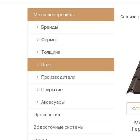
Металлочерепица
Сортировк
Бренды
Формы
Толщина
Цвет
Производители
Покрытие
Аксесуары
КУП
Профнастил
Ме
Водосточные системы
Ге
Город