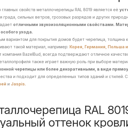
з главных свойств металлочерепицы RAL 8019 является её
уст
я града, сильных ветров, грозовых разрядов и других природ
ладает
отличными звукоизоляционными свойствами.
Матер
 особого ухода.
ым вариантом для покрытия домов будет черепица, толщина 
ивают такой материал, например:
Корея,
Германия,
Польша
и
 компания BazelBud, всегда подтверждают отличное качество
еталлопрофиля также играет важную роль при выборе матери
онной черепицы или более декоративными, в виде прямоу
ества и подходит для определенных типов зданий и стилей.
рей
и
Jaspis.
аллочерепица RAL 8019
уальный оттенок кровл