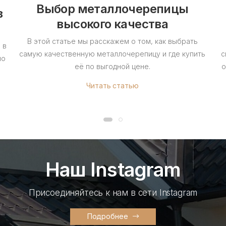
Выбор металлочерепицы
в
высокого качества
В этой статье мы расскажем о том, как выбрать
 в
самую качественную металлочерепицу и где купить
с
но
её по выгодной цене.
о
Читать статью
Наш Instagram
Присоединяйтесь к нам в сети Instagram
Подробнее