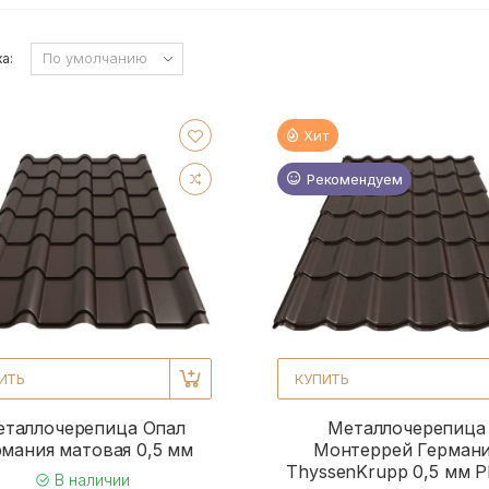
а:
Хит
Рекомендуем
ИТЬ
КУПИТЬ
таллочерепица Опал
Металлочерепица
рмания матовая 0,5 мм
Монтеррей Герман
ThyssenKrupp 0,5 мм 
В наличии