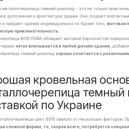
я
металлочерепица темный шоколад – это не только практичный
ое дополнение к архитектуре здания. Она создает элегантны
е и придает зданию индивидуальности. Кроме того,
матовая п
ескую привлекательность.
черепица 8019 РЕМА обладает матовой бархатистой поверхнос
атериал
легко вписывается в любой дизайн здания,
добавля
черепица темный шоколад
хорошо сочетается с различными
рошая кровельная основ
таллочерепица темный 
тавкой по Украине
таллочерепицы цвет 8019 зависит от нескольких факторов. П
ша сложной формы, то, скорее всего, потребуется специа