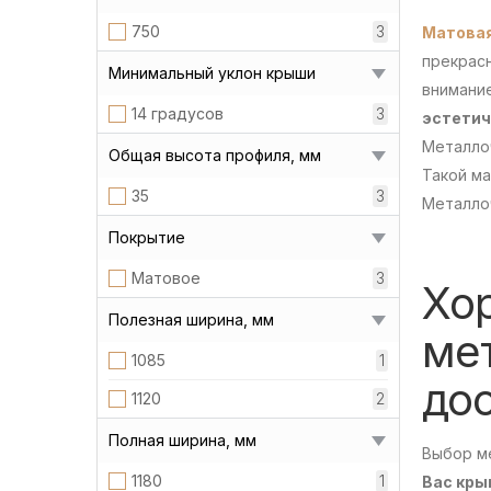
750
3
Матова
прекрасн
Минимальный уклон крыши
внимани
14 градусов
3
эстетич
Металло
Общая высота профиля, мм
Такой м
35
3
Металло
Покрытие
Матовое
3
Хо
Полезная ширина, мм
ме
1085
1
дос
1120
2
Полная ширина, мм
Выбор ме
1180
1
Вас кры