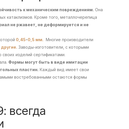
ойчивость к механическим повреждениям.
Она
ных катаклизмов. Кроме того, металлочерепица
иал не ржавеет, не деформируется и не
которой
0,45
-
0,5 мм.
Многие производители
 другие.
Заводы-изготовители, с которыми
 своих изделий сертификатами.
ала.
Формы могут быть в виде имитации
гольных пластин.
Каждый вид имеет свои
 Самыми востребованными остаются формы
: всегда
и