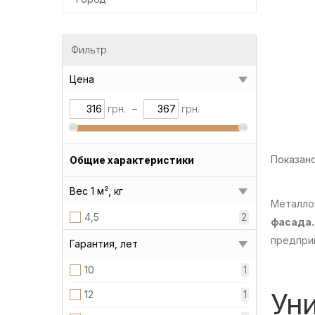
Фильтр
Цена
грн.
–
грн.
Показано 
Общие характеристики
Вес 1 м², кг
Металло
4,5
2
фасада.
предпри
Гарантия, лет
10
1
Ун
12
1