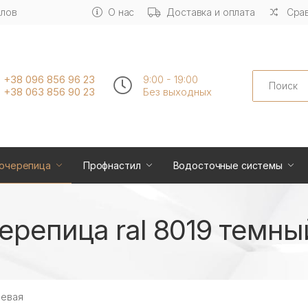
алов
О нас
Доставка и оплата
Срав
Search
+38 096 856 96 23
9:00 - 19:00
+38 063 856 90 23
Без выходных
очерепица
Профнастил
Водосточные системы
репица ral 8019 темны
невая