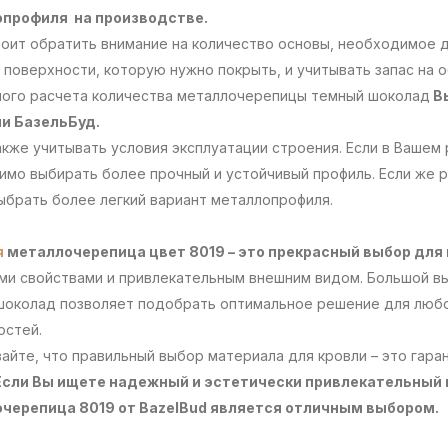
профиля на производстве.
оит обратить внимание на количество основы, необходимое д
поверхности, которую нужно покрыть, и учитывать запас на 
ного расчета количества металлочерепицы темный шоколад
В
и БазельБуд.
кже учитывать условия эксплуатации строения. Если в Вашем
мо выбирать более прочный и устойчивый профиль. Если же р
ыбрать более легкий вариант металлопрофиля.
я
металлочерепица цвет 8019 – это прекрасный выбор для 
ми свойствами и привлекательным внешним видом. Большой в
шоколад позволяет подобрать оптимальное решение для любо
остей.
айте, что правильный выбор материала для кровли – это гара
Если Вы ищете надежный и эстетически привлекательный 
черепица 8019 от BazelBud является отличным выбором.