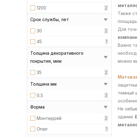
металло
1200
2
Также ст
Срок службы, лет
площадь 
Для точ
30
2
компани
45
1
Важно та
Толщина декоративного
необходи
покрытия, мкм
можно в
35
2
Матова
Толщина мм
защитны
темный 
0,5
3
особенн
Форма
Не забыв
здания.
Монтеррей
2
металло
Опал
1