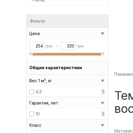
Фильтр
Цена
грн.
–
грн.
Общие характеристики
Показано 
Вес 1 м², кг
Те
4,5
3
Гарантия, лет
во
10
3
Класс
Матовая 