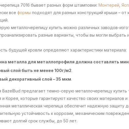
черепица 7016 бывает разных форм штамповки:
Монтерей
,
Ясп
ески все
формы
подходят для разных конструкций крыши – от
кций.
ерую металлочерепицу купить можно различных заводов-изго
проанализировать разные варианты, чтобы вы могли выбрать 
сть будущей кровли определяют характеристики материала:
ина металла для металлопрофиля должна составлять мин
вый слой быть не менее 100г/м2
.
ый декоративный слой – 35 мкм
.
я BazelBud предлагает темно-серую металлочерепицу купить 
 и Корея, которые гарантируют качество своих материалов и
енная металлическая черепица обеспечит надежную защиту до
лительную устойчивость к коррозии, механическим поврежден
вают долгий срок службы, до 50 лет.