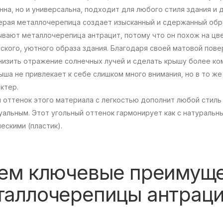
на, но и универсальна, подходит для любого стиля здания и 
ерая металлочерепица создает изысканный и сдержанный обра
вают металлочерепица антрацит, потому что он похож на цве
ского, уютного образа здания. Благодаря своей матовой пове
изить отражение солнечных лучей и сделать крышу более ком
ыша не привлекает к себе слишком много внимания, но в то ж
ктер.
 оттенок этого материала с легкостью дополнит любой стил
альным. Этот угольный оттенок гармонирует как с натуральны
ескими (пластик).
чем ключевые преимущ
таллочерепицы антрац