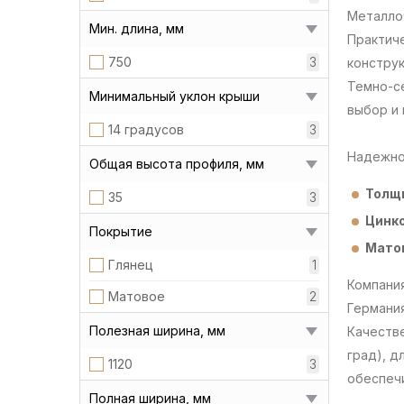
Металло
Мин. длина, мм
Практич
750
3
констру
Темно-с
Минимальный уклон крыши
выбор и 
14 градусов
3
Надежно
Общая высота профиля, мм
Толщ
35
3
Цинко
Покрытие
Матов
Глянец
1
Компани
Матовое
2
Германия
Полезная ширина, мм
Качеств
град), д
1120
3
обеспечи
Полная ширина, мм