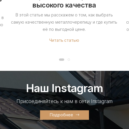
высокого качества
В этой статье мы расскажем о том, как выбрать
 в
самую качественную металлочерепицу и где купить
с
но
её по выгодной цене.
о
Читать статью
Наш Instagram
Присоединяйтесь к нам в сети Instagram
Подробнее