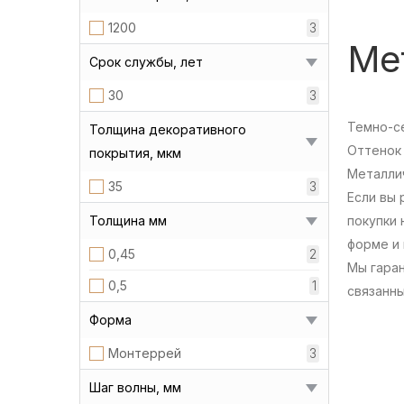
1200
3
Мет
Срок службы, лет
30
3
Темно-с
Толщина декоративного
Оттенок 
покрытия, мкм
Металлич
35
3
Если вы
Толщина мм
покупки 
форме и 
0,45
2
Мы гара
0,5
1
связанн
Форма
Монтеррей
3
Шаг волны, мм