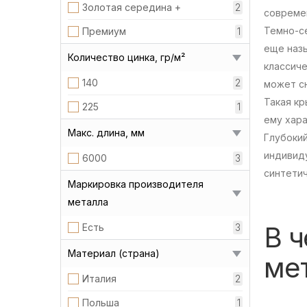
Золотая середина +
2
современ
Темно-с
Премиум
1
еще назы
Количество цинка, гр/м²
классиче
140
2
может сн
Такая кр
225
1
ему хара
Макс. длина, мм
Глубокий
индивиду
6000
3
синтетич
Маркировка производителя
металла
В 
Есть
3
Материал (страна)
ме
Италия
2
Польша
1