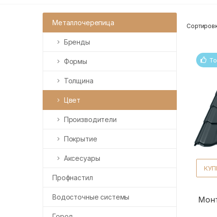
Металлочерепица
Сортировк
Бренды
То
Формы
Толщина
Цвет
Производители
Покрытие
Аксесуары
КУП
Профнастил
Водосточные системы
Монт
Город