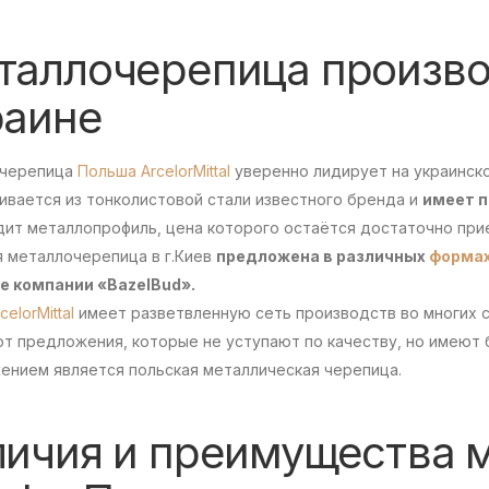
таллочерепица произво
раине
черепица
Польша ArcelorMittal
уверенно лидирует на украинск
ивается из тонколистовой стали известного бренда и
имеет п
дит металлопрофиль, цена которого остаётся достаточно пр
я металлочерепица в г.Киев
предложена в различных
форма
е компании «BazelBud».
celorMittal
имеет разветвленную сеть производств во многих ст
ют предложения, которые не уступают по качеству, но имеют
ением является польская металлическая черепица.
личия и преимущества 