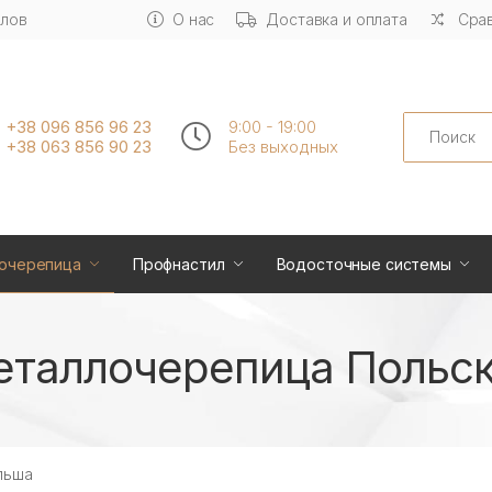
алов
О нас
Доставка и оплата
Срав
Search
+38 096 856 96 23
9:00 - 19:00
+38 063 856 90 23
Без выходных
очерепица
Профнастил
Водосточные системы
таллочерепица Польс
льша