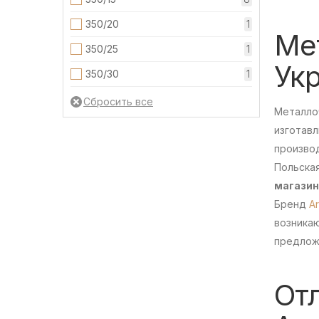
Опал
1
350/20
1
Ме
Престиж
3
350/25
1
Ук
Ретро
1
350/30
1
Эра
1
Металло
изготавл
произво
Польска
магазин
Бренд
Ar
возника
предлож
От