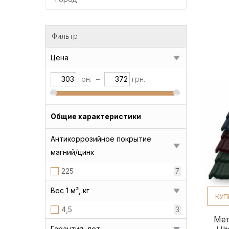
Фильтр
Цена
грн.
–
грн.
Общие характеристики
Антикоррозийное покрытие
магний/цинк
225
7
Вес 1 м², кг
КУП
4,5
3
Мет
Гарантия, лет