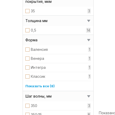
покрытия, мкм
35
3
Толщина мм
0,5
14
Форма
Валенсия
1
Венера
1
Интегра
1
Классик
1
Мадера
1
Показать все (8)
Максима
1
Шаг волны, мм
Модерн
1
350
3
Монтеррей
1
Показано 
350/15
8