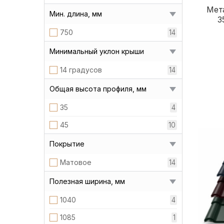
Мет
Мин. длина, мм
3
750
14
Минимальный уклон крыши
14 градусов
14
Общая высота профиля, мм
35
4
45
10
Покрытие
Матовое
14
Полезная ширина, мм
1040
4
1085
1