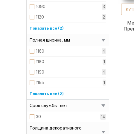
1090
3
КУП
1120
2
Ме
1130
1
Показать все (2)
Пре
1145
3
Полная ширина, мм
1160
4
1180
1
1190
4
1195
1
1200
2
Показать все (2)
1210
2
Срок службы, лет
30
14
Толщина декоративного