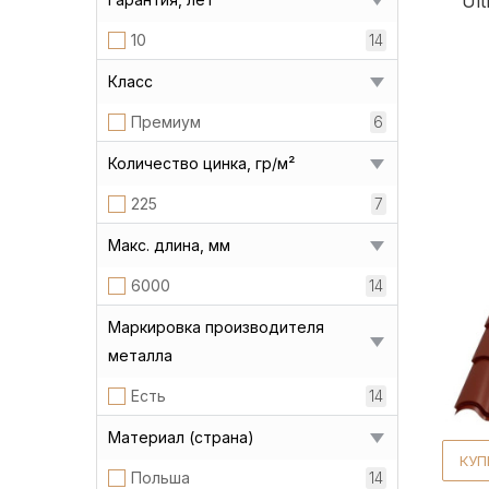
Ul
10
14
Класс
Премиум
6
Количество цинка, гр/м²
225
7
Макс. длина, мм
6000
14
Маркировка производителя
металла
Есть
14
Материал (страна)
КУП
Польша
14