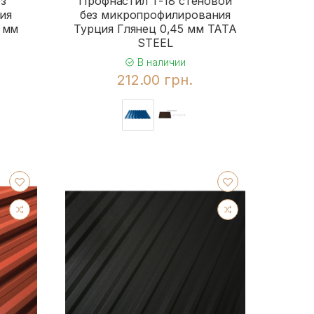
з
Профнастил Т-18 стеновой
ия
без микропрофилирования
 мм
Турция Глянец 0,45 мм TATA
STEEL
В наличии
212.00 грн.