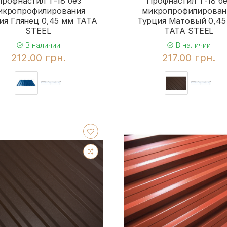
Профнастил Т-18 без
Профнастил Т-18 бе
икропрофилирования
микропрофилирован
ия Глянец 0,45 мм TATA
Турция Матовый 0,45
STEEL
TATA STEEL
В наличии
В наличии
212.00 грн.
217.00 грн.