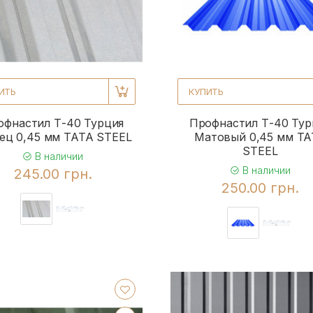
5
4
5
ИТЬ
КУПИТЬ
3
офнастил Т-40 Турция
Профнастил Т-40 Тур
3
ец 0,45 мм TATA STEEL
Матовый 0,45 мм T
STEEL
5
В наличии
В наличии
245.00 грн.
2
250.00 грн.
2
2
рования
2
2
2