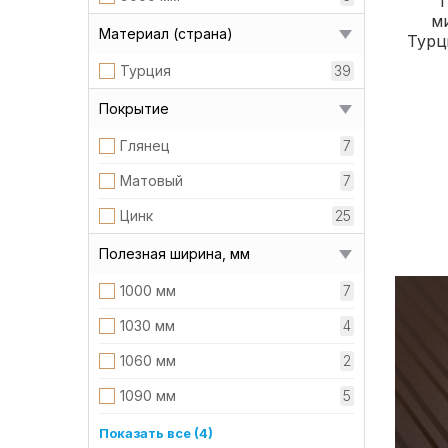
м
Материал (страна)
Турц
Турция
39
Покрытие
Глянец
7
Матовый
7
Цинк
25
Полезная ширина, мм
1000 мм
7
1030 мм
4
1060 мм
2
1090 мм
5
1110 мм
5
Показать все (4)