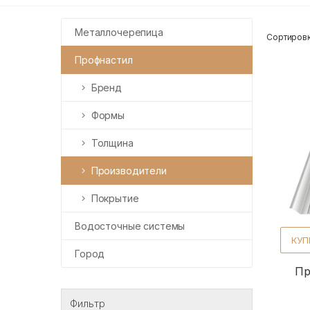
Металлочерепица
Сортировк
Профнастил
Бренд
Формы
Толщина
Производители
Покрытие
Водосточные системы
КУП
Город
Пр
Фильтр