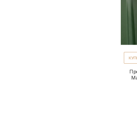
Профнастил Т-7
КУП
Пр
Ма