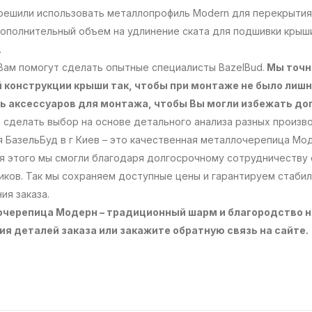
 решили использовать металлопрофиль Modern для перекрытия
дополнительный объем на удлинение ската для подшивки крыш
.
Вам помогут сделать опытные специалисты BazelBud.
Мы точн
 конструкции крыши так, чтобы при монтаже не было лишн
ь аксессуаров для монтажа, чтобы Вы могли избежать до
 сделать выбор на основе детального анализа разных произ
 БазельБуд в г Киев – это качественная металлочерепица Мо
я этого мы смогли благодаря долгосрочному сотрудничеству 
ков. Так мы сохраняем доступные цены и гарантируем стабил
ия заказа.
черепица Модерн – традиционный шарм и благородство н
ия деталей заказа или закажите обратную связь на сайте.