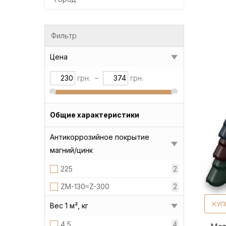
Фильтр
Цена
грн.
–
грн.
Общие характеристики
Антикоррозийное покрытие
магний/цинк
225
2
ZM-130≈Z-300
2
КУП
Вес 1 м², кг
4,5
4