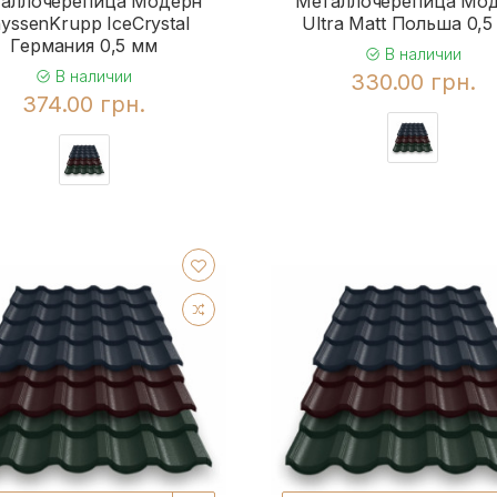
аллочерепица Модерн
Металлочерепица Мо
yssenKrupp IceCrystal
Ultra Matt Польша 0,5
Германия 0,5 мм
В наличии
В наличии
330.00 грн.
374.00 грн.