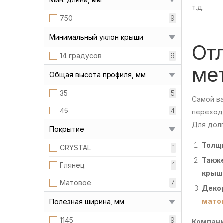
т.д.
750
9
Минимальный уклон крыши
От
14 градусов
9
ме
Общая высота профиля, мм
35
5
Самой в
45
4
переход
Для дол
Покрытие
Толщ
CRYSTAL
1
Также
Глянец
1
крыш
Матовое
7
Декор
мато
Полезная ширина, мм
1145
9
Компани