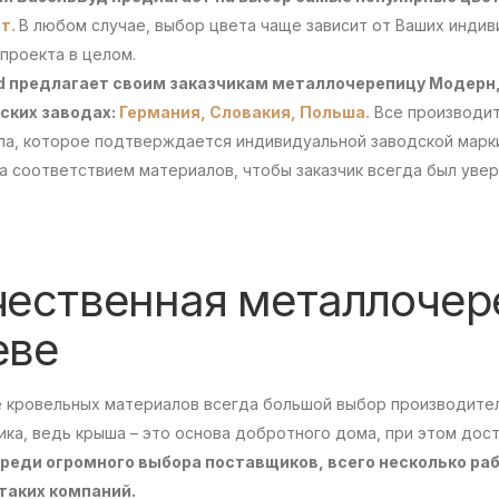
т.
В любом случае, выбор цвета чаще зависит от Ваших инди
проекта в целом.
d предлагает своим заказчикам металлочерепицу Модерн,
ских заводах:
Германия,
Словакия,
Польша.
Все производит
ла, которое подтверждается индивидуальной заводской марк
а соответствием материалов, чтобы заказчик всегда был уве
чественная металлочер
еве
е кровельных материалов всегда большой выбор производител
ка, ведь крыша – это основа добротного дома, при этом дос
среди огромного выбора поставщиков, всего несколько ра
 таких компаний.