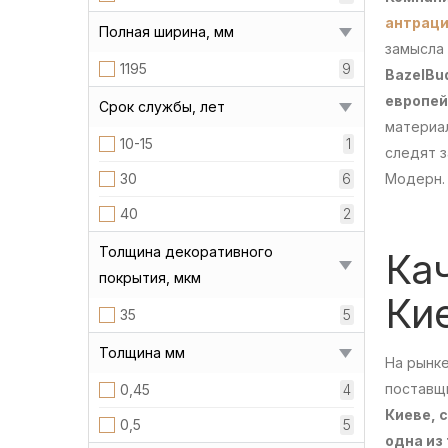
антраци
Полная ширина, мм
замысла 
1195
9
BazelBu
европей
Срок службы, лет
материа
10-15
1
следят з
30
6
Модерн.
40
2
Толщина декоративного
Ка
покрытия, мкм
Ки
35
5
Толщина мм
На рынк
поставщи
0,45
4
Киеве, 
0,5
5
одна из