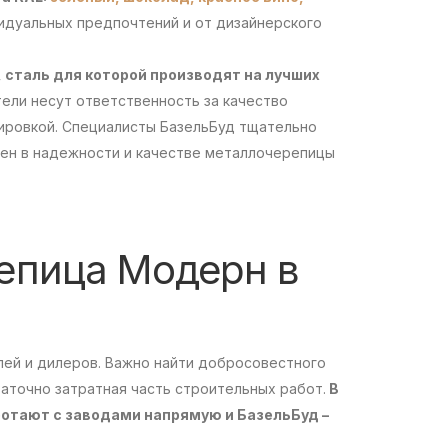
видуальных предпочтений и от дизайнерского
 сталь для которой производят на лучших
ели несут ответственность за качество
ировкой. Специалисты БазельБуд тщательно
рен в надежности и качестве металлочерепицы
епица Модерн в
ей и дилеров. Важно найти добросовестного
таточно затратная часть строительных работ.
В
ботают с заводами напрямую и БазельБуд –