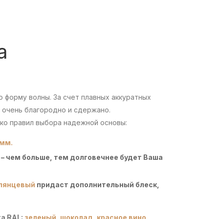
а
форму волны. За счет плавных аккуратных
 очень благородно и сдержано.
ко правил выбора надежной основы:
 мм.
– чем больше, тем долговечнее будет Ваша
лянцевый
придаст дополнительный блеск,
а RAL:
зеленый,
шоколад,
красное вино,