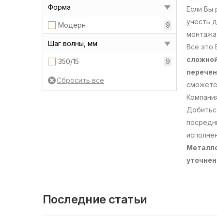
Форма
Если Вы
учесть 
Модерн
9
монтажа
Шаг волны, мм
Все это 
сложной
350/15
9
перечен
сможете
Компания
Добитьс
посредни
исполнен
Металло
уточнен
Последние статьи