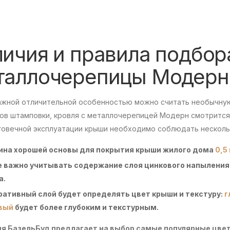
личия и правила подбор
таллочерепицы Модерн
ажной отличительной особенностью можно считать необычную 
ов штамповки, кровля с металлочерепицей Модерн смотрится
говечной эксплуатации крыши необходимо соблюдать несколь
ина хорошей основы для покрытия крыши жилого дома
0,5
 важно учитывать содержание слоя цинкового напыления 
а.
ативный слой будет определять цвет крыши и текстуру:
г
вый
будет более глубоким и текстурным.
я БазельБуд предлагает на выбор самые популярные цвет