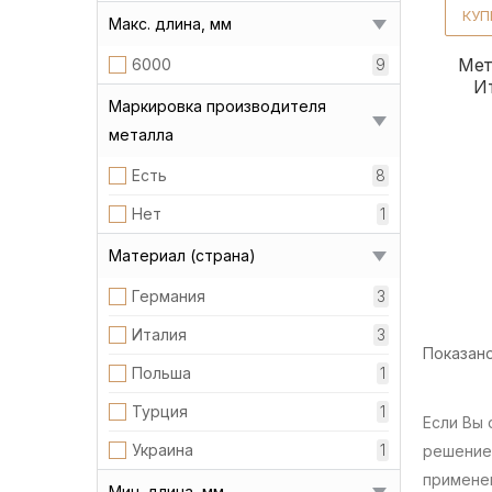
КУП
Макс. длина, мм
Мет
6000
9
И
Маркировка производителя
металла
Есть
8
Нет
1
Материал (страна)
Германия
3
Италия
3
Показано 
Польша
1
Турция
1
Если Вы
Украина
1
решение 
примене
Мин. длина, мм