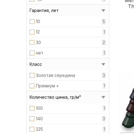
Мет
Th
Гарантия, лет
10
5
12
1
30
2
нет
1
Класс
Золотая середина
3
Премиум +
1
Количество цинка, гр/м²
100
1
140
3
225
1