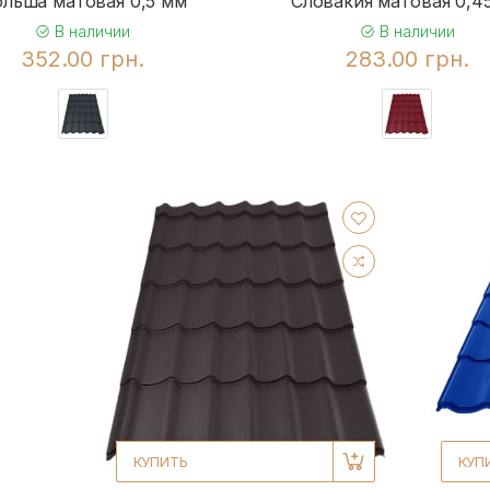
льша матовая 0,5 мм
Словакия матовая 0,4
В наличии
В наличии
352.00 грн.
283.00 грн.
КУПИТЬ
КУП