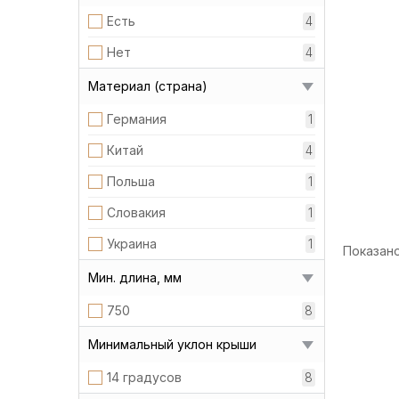
Есть
4
Нет
4
Материал (страна)
Германия
1
Китай
4
Польша
1
Словакия
1
Украина
1
Показано 
Мин. длина, мм
750
8
Минимальный уклон крыши
14 градусов
8