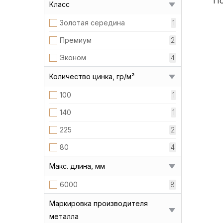
По
Класс
Золотая середина
1
Премиум
2
Эконом
4
Количество цинка, гр/м²
100
1
140
1
225
2
80
4
Макс. длина, мм
6000
8
Маркировка производителя
металла