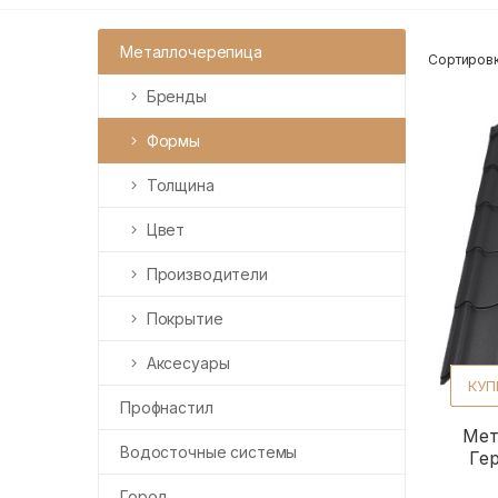
Металлочерепица
Сортировк
Бренды
Формы
Толщина
Цвет
Производители
Покрытие
Аксесуары
КУП
Профнастил
Мет
Водосточные системы
Ге
Город