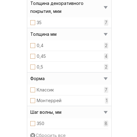
Толщина декоративного
покрытия, мкм
35
7
Толщина мм
0,4
2
0,45
4
0,5
2
Форма
Классик
7
Монтеррей
1
Шаг волны, мм
350
8