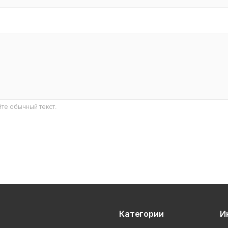
те обычный текст.
Категории
И