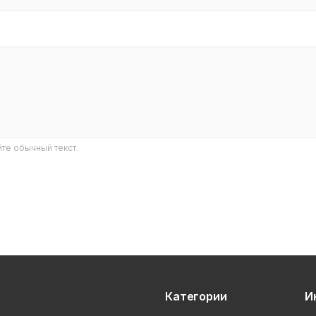
те обычный текст.
Категории
И