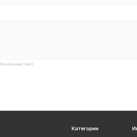
те обычный текст.
Категории
И