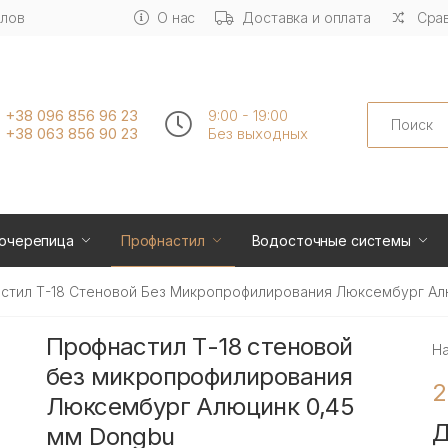
алов
О нас
Доставка и оплата
Срав
Search
+38 096 856 96 23
9:00 - 19:00
+38 063 856 90 23
Без выходных
очерепица
Профнастил
Водосточные системы
стил Т-18 Стеновой Без Микропрофилирования Люксембург Ал
Профнастил Т-18 стеновой
Н
без микропрофилирования
2
Люксембург Алюцинк 0,45
Д
мм Dongbu