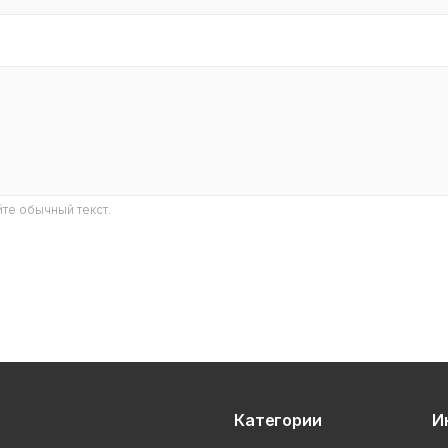
те обычный текст.
Категории
И