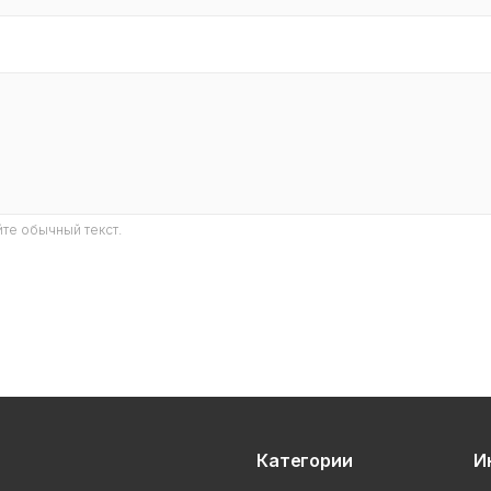
те обычный текст.
Категории
И