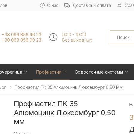
алов
О нас
Доставка и оплата
Срав
Search
+38 096 856 96 23
9:00 - 19:00
+38 063 856 90 23
Без выходных
очерепица
Профнастил
Водосточные системы
ург
Профнастил ПК 35 Алюмоцинк Люксембург 0,50 Мм
Профнастил ПК 35
Н
Алюмоцинк Люксембург 0,50
3
мм
Д
Модель: