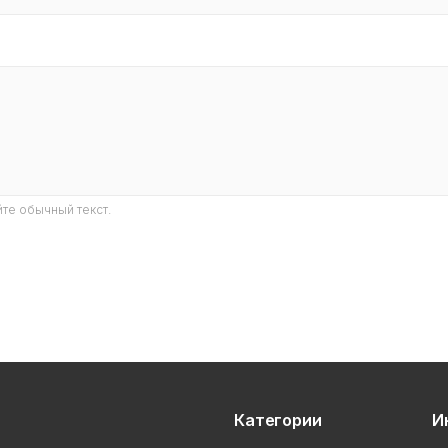
те обычный текст.
Категории
И