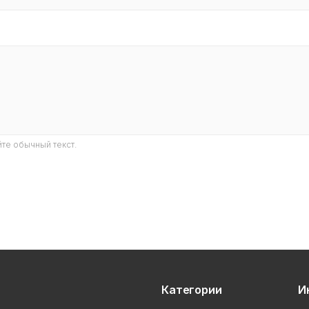
те обычный текст.
Категории
И