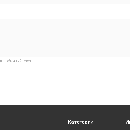
те обычный текст.
Категории
И