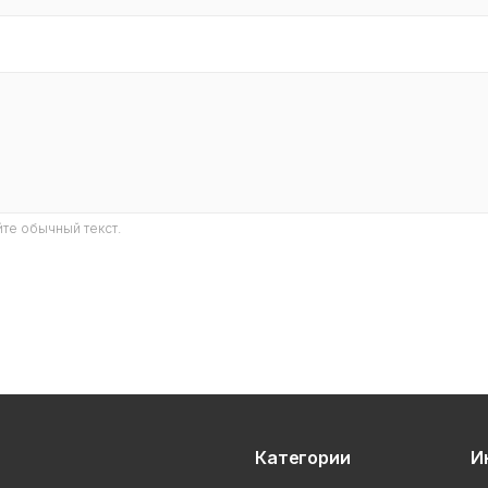
те обычный текст.
Категории
И