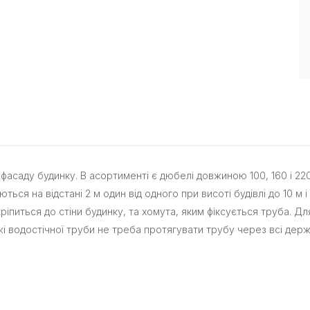
 фасаду будинку. В асортименті є дюбелі довжиною 100, 160 і 2
 на відстані 2 м один від одного при висоті будівлі до 10 м і 1
ріпиться до стіни будинку, та хомута, яким фіксується труба. 
і водостічної труби не треба протягувати трубу через всі держ