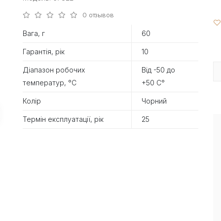
0 отзывов
Вага, г
60
Гарантія, рік
10
Діапазон робочих
Від -50 до
температур, °С
+50 С°
Колір
Чорний
Термін експлуатації, рік
25