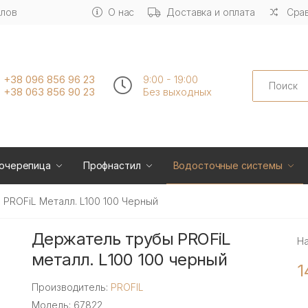
алов
О нас
Доставка и оплата
Срав
Search
+38 096 856 96 23
9:00 - 19:00
+38 063 856 90 23
Без выходных
очерепица
Профнастил
Водосточные системы
PROFiL Металл. L100 100 Черный
Держатель трубы PROFiL
Н
металл. L100 100 черный
1
Производитель:
PROFIL
Модель: 67822