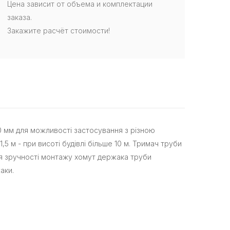
Цена зависит от объема и комплектации
заказа.
Закажите расчёт стоимости!
20 мм для можливості застосування з різною
,5 м - при висоті будівлі більше 10 м. Тримач труби
Для зручності монтажу хомут держака труби
аки.