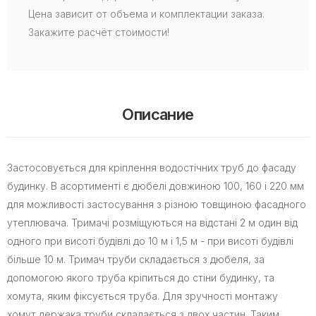
Цена зависит от объема и комплектации заказа.
Закажите расчёт стоимости!
Описание
Застосовується для кріплення водостічних труб до фасаду
будинку. В асортименті є дюбелі довжиною 100, 160 і 220 мм
для можливості застосування з різною товщиною фасадного
утеплювача. Тримачі розміщуються на відстані 2 м один від
одного при висоті будівлі до 10 м і 1,5 м - при висоті будівлі
більше 10 м. Тримач труби складається з дюбеля, за
допомогою якого труба кріпиться до стіни будинку, та
хомута, яким фіксується труба. Для зручності монтажу
хомут держака труби складається з двох частин. Таким