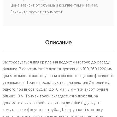
Цена зависит от объема и комплектации заказа.
Закажите расчёт стоимости!
Описание
Застосовується для кріплення водостічних труб до фасаду
будинку. В асортименті є дюбелі довжиною 100, 160 і 220 мм
для можливості застосування з різною товщиною фасадного
утеплювача. Тримачі розміщуються на відстані 2 м один від
одного при висоті будівлі до 10 м і 1,5 м - при висоті будівлі
більше 10 м. Тримач труби складається з дюбеля, за
допомогою якого труба кріпиться до стіни будинку, та
хомута, яким фіксується труба. Для зручності монтажу
хомут держака труби складається з двох частин. Таким