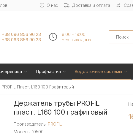
алов
О нас
Доставка и оплата
Срав
Search
+38 096 856 96 23
9:00 - 19:00
+38 063 856 90 23
Без выходных
очерепица
Профнастил
Водосточные системы
PROFiL Пласт. L160 100 Графитовый
Держатель трубы PROFiL
Н
пласт. L160 100 графитовый
1
Производитель:
PROFIL
Модель: 10500