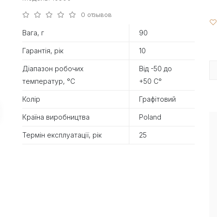
0 отзывов
Вага, г
90
Гарантія, рік
10
Діапазон робочих
Від -50 до
температур, °С
+50 С°
Колір
Графітовий
Країна виробництва
Poland
Термін експлуатації, рік
25