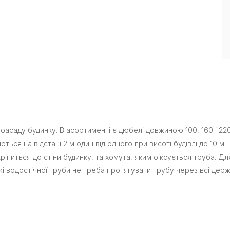
 фасаду будинку. В асортименті є дюбелі довжиною 100, 160 і 2
 на відстані 2 м один від одного при висоті будівлі до 10 м і 1
ріпиться до стіни будинку, та хомута, яким фіксується труба. 
і водостічної труби не треба протягувати трубу через всі держ