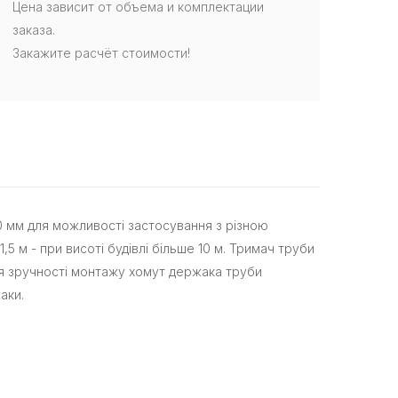
Цена зависит от объема и комплектации
заказа.
Закажите расчёт стоимости!
20 мм для можливості застосування з різною
,5 м - при висоті будівлі більше 10 м. Тримач труби
Для зручності монтажу хомут держака труби
аки.