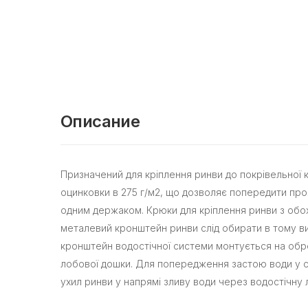
Описание
Призначений для кріплення ринви до покрівельної к
оцинковки в 275 г/м2, що дозволяє попередити проя
одним держаком. Крюки для кріплення ринви з обох 
металевий кронштейн ринви слід обирати в тому ви
кронштейн водостічної системи монтується на обре
лобової дошки. Для попередження застою води у си
ухил ринви у напрямі зливу води через водостічну 