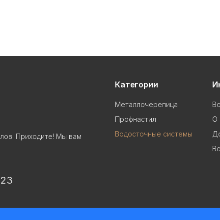
Категории
И
Металлочерепица
В
Профнастил
О 
Водосточные системы
До
лов. Приходите! Мы вам
Во
 23