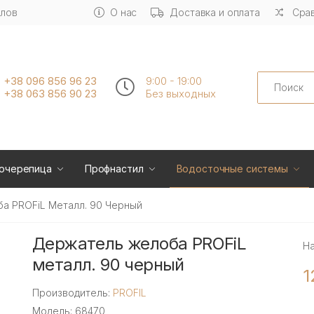
алов
О нас
Доставка и оплата
Срав
Search
+38 096 856 96 23
9:00 - 19:00
+38 063 856 90 23
Без выходных
очерепица
Профнастил
Водосточные системы
а PROFiL Металл. 90 Черный
Держатель желоба PROFiL
Н
металл. 90 черный
1
Производитель:
PROFIL
Модель: 68470