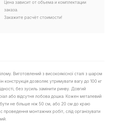
Цена зависит от объема и комплектации
заказа.
Закажите расчёт стоимости!
ілому. Виготовлений з високоякісної сталі з шаром
ін конструкція дозволяє утримувати вагу до 100 кг
дності, без зусиль замінити ринву. Довгий
ріал або відсутня лобова дошка. Кожен металевий
бути не більше ніж 50 см, або 20 см до краю
с проведення монтажних робіт, слід організувати
ний.