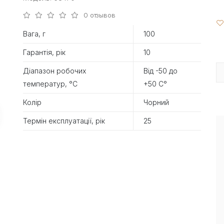
0 отзывов
Вага, г
100
Гарантія, рік
10
Діапазон робочих
Від -50 до
температур, °С
+50 С°
Колір
Чорний
Термін експлуатації, рік
25