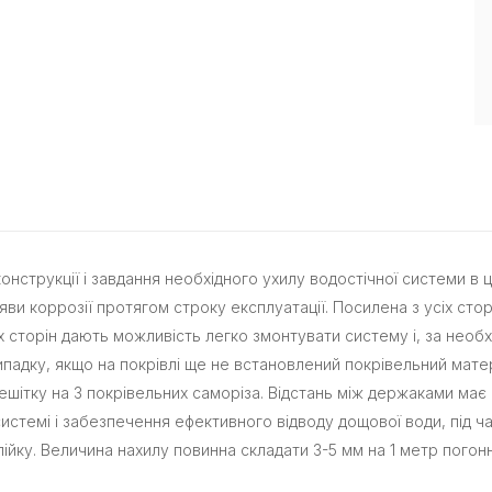
онструкції і завдання необхідного ухилу водостічної системи в ц
ви коррозії протягом строку експлуатації. Посилена з усіх стор
сторін дають можливість легко змонтувати систему і, за необхі
падку, якщо на покрівлі ще не встановлений покрівельний мате
шітку на 3 покрівельних саморіза. Відстань між держаками має 
стемі і забезпечення ефективного відводу дощової води, під ча
лійку. Величина нахилу повинна складати 3-5 мм на 1 метр погон