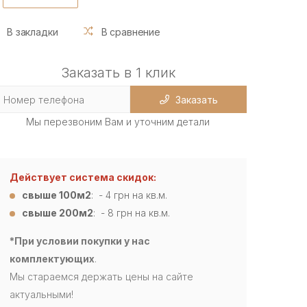
В закладки
В сравнение
Заказать в 1 клик
Заказать
Мы перезвоним Вам и уточним детали
Действует система скидок:
свыше 100м2
: - 4
грн на кв.м.
свыше 200м2
: - 8 грн на кв.м.
*При условии покупки у нас
комплектующих
.
Мы стараемся держать цены на сайте
актуальными!