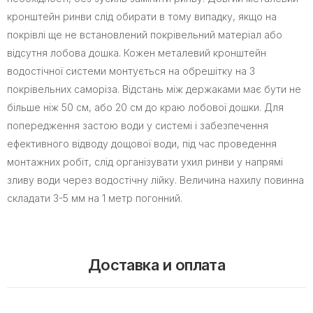
кронштейн ринви слід обирати в тому випадку, якщо на
покрівлі ще не встановлений покрівельний матеріал або
відсутня лобова дошка. Кожен металевий кронштейн
водостічної системи монтується на обрешітку на 3
покрівельних саморіза. Відстань між держаками має бути не
більше ніж 50 см, або 20 см до краю лобової дошки. Для
попередження застою води у системі і забезпечення
ефективного відводу дощової води, під час проведення
монтажних робіт, слід організувати ухил ринви у напрямі
зливу води через водостічну лійку. Величина нахилу повинна
складати 3-5 мм на 1 метр погонний.
Доставка и оплата