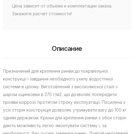
Цена зависит от объема и комплектации заказа.
Закажите расчёт стоимости!
Описание
Призначений для кріплення ринви до покрівельної
конструкції і завдання необхідного ухилу водостічної
системи в цілому. Виготовлений з високоякісної сталі з
шаром оцинковки в 275 г/м2, що дозволяє попередити
прояви коррозії протягом строку експлуатації. Посилена з
усіх сторін конструкція дозволяє утримувати вагу до 100 кг
одним держаком. Крюки для кріплення ринви з обох сторін
дають можливість легко змонтувати систему і, за
необхідності, без зусиль замінити ринву. Довгий металевий