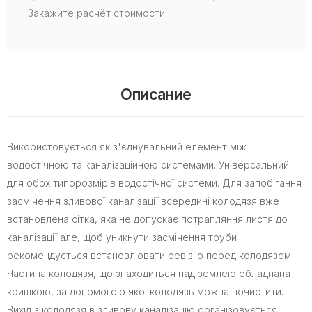
Закажите расчёт стоимости!
Описание
Використовується як з'єднувальний елемент між
водостічною та каналізаційною системами. Універсальний
для обох типорозмірів водостічної системи. Для запобігання
засмічення зливової каналізації всередині колодязя вже
встановлена сітка, яка не допускає потрапляння листя до
каналізації але, щоб уникнути засмічення труби
рекомендується встановлювати ревізію перед колодязем.
Частина колодязя, що знаходиться над землею обладнана
кришкою, за допомогою якої колодязь можна почистити.
Вихід з колодязя в зливову каналізацію організовується