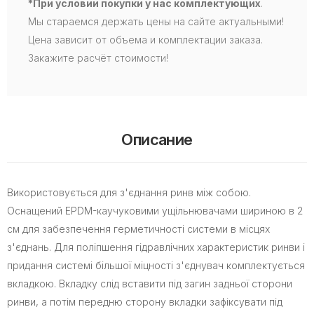
*При условии покупки у нас комплектующих
.
Мы стараемся держать цены на сайте актуальными!
Цена зависит от объема и комплектации заказа.
Закажите расчёт стоимости!
Описание
Використовується для з'єднання ринв між собою.
Оснащений EPDM-каучуковими ущільнювачами шириною в 2
см для забезпечення герметичності системи в місцях
з'єднань. Для поліпшення гідравлічних характеристик ринви і
придання системі більшої міцності з'єднувач комплектується
вкладкою. Вкладку слід вставити під загин задньої сторони
ринви, а потім передню сторону вкладки зафіксувати під