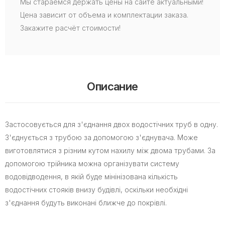
Мы стараемся держать цены на сайте актуальными!
Цена зависит от объема и комплектации заказа.
Закажите расчёт стоимости!
Описание
Застосовується для з'єднання двох водостічних труб в одну.
З'єднується з трубою за допомогою з'єднувача. Може
виготовлятися з різним кутом нахилу між двома трубами. За
допомогою трійника можна організувати систему
водовідводення, в якій буде мінінізована кількість
водостічних стояків внизу будівлі, оскільки необхідні
з'єднання будуть виконані ближче до покрівлі.