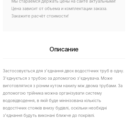
Мы стараемся держать цены на сайте актуальными!
Цена зависит от объема и комплектации заказа.
Закажите расчёт стоимости!
Описание
Застосовується для з'єднання двох водостічних труб в одну.
З'єднується з трубою за допомогою з'єднувача. Може
виготовлятися з різним кутом нахилу між двома трубами. За
допомогою трійника можна організувати систему
водовідводення, в якій буде мінінізована кількість
водостічних стояків внизу будівлі, оскільки необхідні
з'єднання будуть виконані ближче до покрівлі.