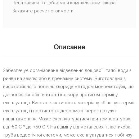
Цена зависит от объема и комплектации заказа.
Закажите расчёт стоимости!
Описание
Забезпечує організоване відведення дощової і талої води з
ринви на землю або в дренажну систему. Виготовлена з
високоякісного полівінілхлориду методом моноекструзіі, що
дозволяє запобігти втраті кольору протягом терміну
експлуатації. Висока еластичність матеріалу збільшує термін
експлуатації і протистоїть деформації через потужні
навантаженння. Може експлуатуватися при температурах
від -50 С ° до +50 С °. На відміну від металевих, пластикова
труба водостічної системи, може експлуатуватися поблизу