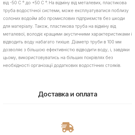
від -50 С ° до +50 С °. На відміну від металевих, пластикова
труба водостічної системи, може експлуатуватися поблизу
солоних водойм або промислових підприємств без шкоди
для матеріалу. Також, пластикова труба на відміну від
металевої, володіє кращими акустичними характеристиками і
відводить воду набагато тихіше. Діаметр труби в 100 мм
дозволяє з більшою ефективністю відводити воду, і, завдяки
цьому, використовуватись на більших покрівлях без
необхідності організації додаткових водостічних стояків.
Доставка и оплата