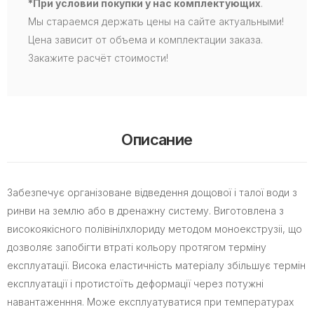
*При условии покупки у нас комплектующих
.
Мы стараемся держать цены на сайте актуальными!
Цена зависит от объема и комплектации заказа.
Закажите расчёт стоимости!
Описание
Забезпечує організоване відведення дощової і талої води з
ринви на землю або в дренажну систему. Виготовлена з
високоякісного полівінілхлориду методом моноекструзіі, що
дозволяє запобігти втраті кольору протягом терміну
експлуатації. Висока еластичність матеріалу збільшує термін
експлуатації і протистоїть деформації через потужні
навантаженння. Може експлуатуватися при температурах