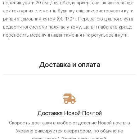
перевищувати 20 см. Для обходу аркерів чи інших складних
архітектурних елементів будинку слід використовувати кути
ринви з замовним кутом (90-170°). Перевагою цільного кута
водостічної системи полягає у тому, що він набагато краще
переносить механічні навантаження ніж регульовані кути.
Доставка и оплата
Доставка Новой Почтой
Скорость доставки в любое отделение Новой почты в
Украине фиксируется оператором, но обычно не
превышает 1-3 календарных дней.