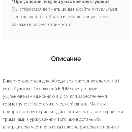
*При условии покупки у нас комплектующих
.
Мы стараемся держать цены на сайте актуальными!
Цена зависит от объема и комплектации заказа.
Закажите расчёт стоимости!
Описание
Використовується для обходу архітектурних елементів і
кутів будівель. Оснащений EPDM-каучуковими
ущільнювачами шириною в 2 см для забезпечення
герметичності системи в місцях з'єднань. Монтаж
поворотного кута ринви здійснюється між двома крайніми
тримачами з урахуванням того, що відстань між
внутрішньою частиною кута і власне ринвою не повинен