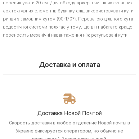
перевищувати 20 см. Для обходу аркерів чи інших складних
архітектурних елементів будинку слід використовувати кути
ринви з замовним кутом (90-170°). Перевагою цільного кута
водостічної системи полягає у тому, що він набагато краще
переносить механічні навантаження ніж регульовані кути.
Доставка и оплата
Доставка Новой Почтой
Скорость доставки в любое отделение Новой почты в
Украине фиксируется оператором, но обычно не
превышает 1-3 календарных дней.