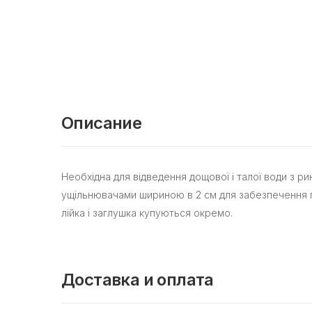
Описание
Необхідна для відведення дощової і талої води з 
ущільнювачами шириною в 2 см для забезпечення ге
лійка і заглушка купуються окремо.
Доставка и оплата