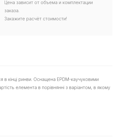
Цена зависит от объема и комплектации
заказа.
Закажите расчёт стоимости!
ся в кінці ринви. Оснащена EPDM-каучуковими
тість елемента в порівнянні з варіантом, в якому