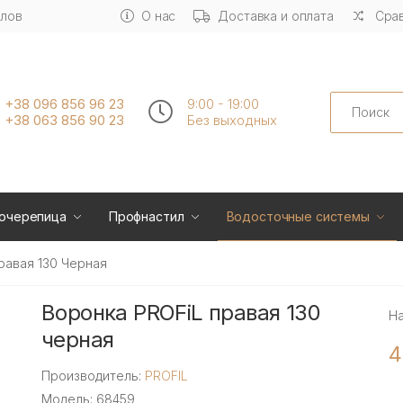
алов
О нас
Доставка и оплата
Срав
Search
+38 096 856 96 23
9:00 - 19:00
+38 063 856 90 23
Без выходных
очерепица
Профнастил
Водосточные системы
равая 130 Черная
Воронка PROFiL правая 130
Н
черная
4
Производитель:
PROFIL
Модель: 68459