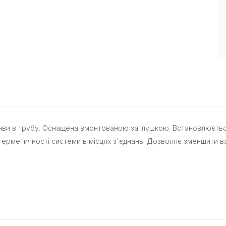
ринви в трубу. Оснащена вмонтованою заглушкою. Встановлюєть
рметичності системи в місцях з'єднань. Дозволяє зменшити вар