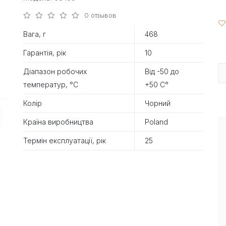
0 отзывов
Вага, г
468
Гарантія, рік
10
Діапазон робочих
Від -50 до
температур, °С
+50 С°
Колір
Чорний
Країна виробництва
Poland
Термін експлуатації, рік
25