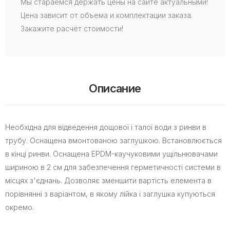
Мы стараемся держать цены на сайте актуальными!
Цена зависит от объема и комплектации заказа.
Закажите расчёт стоимости!
Описание
Необхідна для відведення дощової і талої води з ринви в
трубу. Оснащена вмонтованою заглушкою. Встановлюється
в кінці ринви. Оснащена EPDM-каучуковими ущільнювачами
шириною в 2 см для забезпечення герметичності системи в
місцях з'єднань. Дозволяє зменшити вартість елемента в
порівнянні з варіантом, в якому лійка і заглушка купуються
окремо.