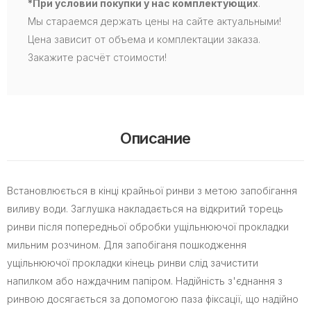
*При условии покупки у нас комплектующих
.
Мы стараемся держать цены на сайте актуальными!
Цена зависит от объема и комплектации заказа.
Закажите расчёт стоимости!
Описание
Встановлюється в кінці крайньої ринви з метою запобігання
виливу води. Заглушка накладається на відкритий торець
ринви після попередньої обробки ущільнюючої прокладки
мильним розчином. Для запобіганя пошкодження
ущільнюючої прокладки кінець ринви слід зачистити
напилком або наждачним папіром. Надійність з'єднання з
ринвою досягається за допомогою паза фіксації, що надійно