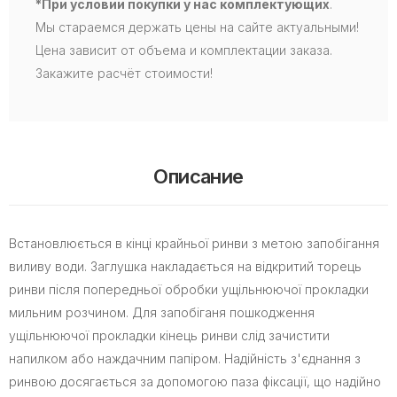
*При условии покупки у нас комплектующих
.
Мы стараемся держать цены на сайте актуальными!
Цена зависит от объема и комплектации заказа.
Закажите расчёт стоимости!
Описание
Встановлюється в кінці крайньої ринви з метою запобігання
виливу води. Заглушка накладається на відкритий торець
ринви після попередньої обробки ущільнюючої прокладки
мильним розчином. Для запобіганя пошкодження
ущільнюючої прокладки кінець ринви слід зачистити
напилком або наждачним папіром. Надійність з'єднання з
ринвою досягається за допомогою паза фіксації, що надійно