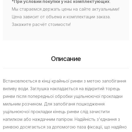
*При условии покупки у нас комплектующих
.
Мы стараемся держать цены на сайте актуальными!
Цена зависит от объема и комплектации заказа.
Закажите расчёт стоимости!
Описание
Встановлюється в кінці крайньої ринви з метою запобігання
виливу води. Заглушка накладається на відкритий торець
ринви після попередньої обробки ущільнюючої прокладки
мильним розчином. Для запобіганя пошкодження
ущільнюючої прокладки кінець ринви слід зачистити
напилком або наждачним папіром. Надійність з'єднання з
ринвою досягається за допомогою паза фіксації, що надійно