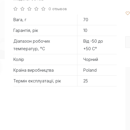
0 отзывов
Вага, г
70
Гарантія, рік
10
Діапазон робочих
Від -50 до
температур, °С
+50 С°
Колір
Чорний
Країна виробництва
Poland
Термін експлуатації, рік
25