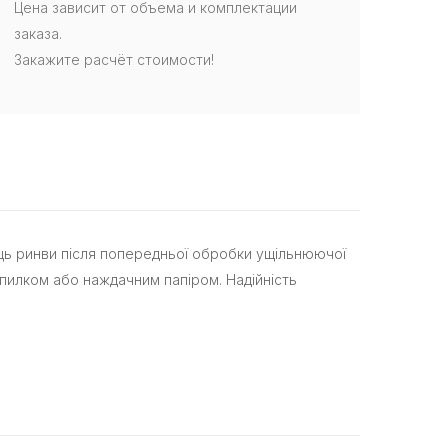
Цена зависит от объема и комплектации
заказа.
Закажите расчёт стоимости!
ець ринви після попередньої обробки ущільнюючої
пилком або наждачним папіром. Надійність