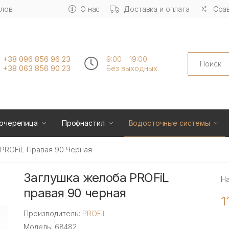
алов
О нас
Доставка и оплата
Срав
Search
+38 096 856 96 23
9:00 - 19:00
+38 063 856 90 23
Без выходных
очерепица
Профнастил
Водосточные системы
PROFiL Правая 90 Черная
Заглушка желоба PROFiL
Н
правая 90 черная
1
Производитель:
PROFIL
Модель: 68482