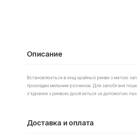
Описание
Встановлюється в кінці крайньої ринви з метою за
прокладки мильним розчином. Для запобіганя пошк
з'єднання з ринвою досягається за допомогою паза 
Доставка и оплата