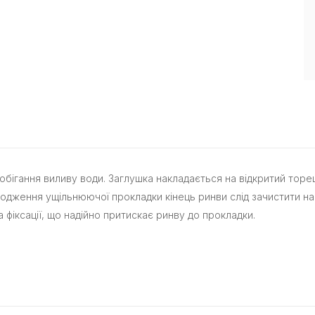
побігання виливу води. Заглушка накладається на відкритий тор
одження ущільнюючої прокладки кінець ринви слід зачистити на
фіксації, що надійно притискає ринву до прокладки.