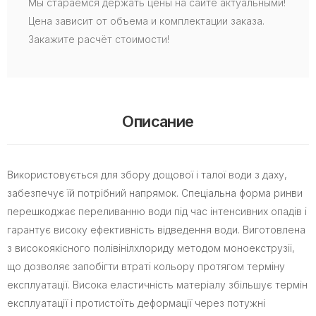
Мы стараемся держать цены на сайте актуальными!
Цена зависит от объема и комплектации заказа.
Закажите расчёт стоимости!
Описание
Використовується для збору дощової і талої води з даху,
забезпечує їй потрібний напрямок. Спеціальна форма ринви
перешкоджає переливанню води під час інтенсивних опадів і
гарантує високу ефективність відведення води. Виготовлена
з високоякісного полівінілхлориду методом моноекструзіі,
що дозволяє запобігти втраті кольору протягом терміну
експлуатації. Висока еластичність матеріалу збільшує термін
експлуатації і протистоїть деформації через потужні