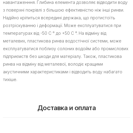
навантаженння. Глибина елемента дозволяє відводити воду
з поверхні покрівлі з більшою ефективністю ніж інші ринви.
Надійно кріпиться всередині держака, що протистоїть
розтріскуванню і деформації. Може експлуатуватися при
температурах від -50 С ° до +50 С °. На відміну від
металевих, пластикова ринва водостічної системи, може
експлуатуватися поблизу солоних водойм або промислових
підприємств без шкоди для матеріалу. Також, пластикова
ринва на відміну від металевої, володіє кращими
акустичними характеристиками і відводить воду набагато
тихіше.
Доставка и оплата