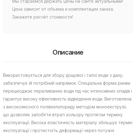
Мы стараемся держать цены на сайте актуальными!
Цена зависит от объема и комплектации заказа.
Закажите расчёт стоимости!
Описание
Використовується для збору дощової і талої води з даху,
забезпечує їй потрібний напрямок. Спеціальна форма ринви
перешкоджає переливанню води під час інтенсивних опадів і
гарантує високу ефективність відведення води. Виготовлена
з високоякісного полівінілхлориду методом моноекструзіі,
що дозволяє запобігти втраті кольору протягом терміну
експлуатації. Висока еластичність матеріалу збільшує термін
експлуатації і протистоїть деформації через потужні