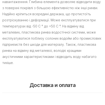
навантаженння. Глибина елемента дозволяє відводити воду
з поверхні покрівлі з більшою ефективністю ніж інші ринви.
Надійно кріпиться всередині держака, що протистоїть
розтріскуванню і деформації. Може експлуатуватися при
температурах від -50 С ° до +50 С °. На відміну від
металевих, пластикова ринва водостічної системи, може
експлуатуватися поблизу солоних водойм або промислових
підприємств без шкоди для матеріалу. Також, пластикова
ринва на відміну від металевої, володіє кращими
акустичними характеристиками і відводить воду набагато
тихіше.
Доставка и оплата